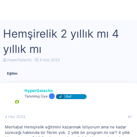
Hemşirelik 2 yıllık mı 4
yıllık mı
K
B
HyperGalactic
4 Haz 2023
o
a
n
ş
Eğitim
u
l
y
a
u
n
b
g
HyperGalactic
a
ı
Tanınmış Üye
BaY
ş
ç
l
t
a
a
t
r
4 Haz 2023
#1
a
i
n
h
Merhaba! Hemşirelik eğitimini kazanmak istiyorum ama ne kadar
i
süreceği hakkında bir fikrim yok. 2 yıllık bir program mı var? 4 yıllık