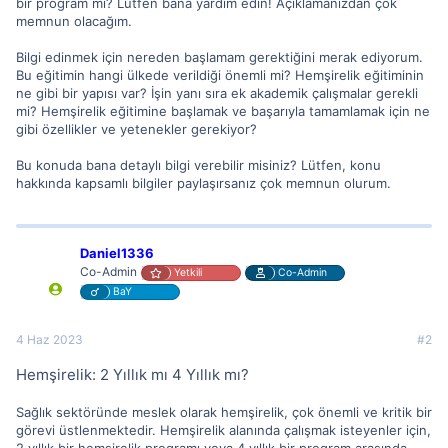
bir program mı? Lütfen bana yardım edin! Açıklamanızdan çok
memnun olacağım.
Bilgi edinmek için nereden başlamam gerektiğini merak ediyorum.
Bu eğitimin hangi ülkede verildiği önemli mi? Hemşirelik eğitiminin
ne gibi bir yapısı var? İşin yanı sıra ek akademik çalışmalar gerekli
mi? Hemşirelik eğitimine başlamak ve başarıyla tamamlamak için ne
gibi özellikler ve yetenekler gerekiyor?
Bu konuda bana detaylı bilgi verebilir misiniz? Lütfen, konu
hakkında kapsamlı bilgiler paylaşırsanız çok memnun olurum.
Daniel1336
Co-Admin
Yetkili
Co-Admin
BaY
4 Haz 2023
#2
Hemşirelik: 2 Yıllık mı 4 Yıllık mı?
Sağlık sektöründe meslek olarak hemşirelik, çok önemli ve kritik bir
görevi üstlenmektedir. Hemşirelik alanında çalışmak isteyenler için,
2 yıllık bir hemşirelik programı veya 4 yıllık bir program arasında