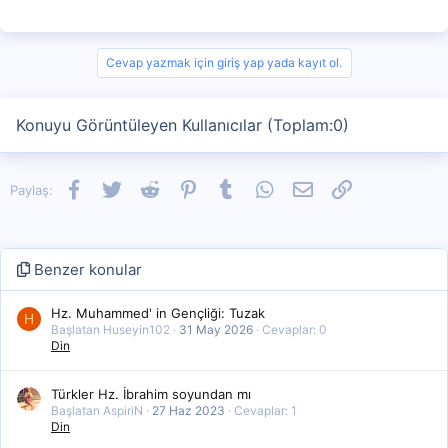
Cevap yazmak için giriş yap yada kayıt ol.
Konuyu Görüntüleyen Kullanıcılar (Toplam:0)
Facebook
Twitter
Reddit
Pinterest
Tumblr
WhatsApp
E-posta
Link
Paylaş:
Benzer konular
Hz. Muhammed' in Gençliği: Tuzak
H
Başlatan Huseyin102
31 May 2026
Cevaplar: 0
Din
Türkler Hz. İbrahim soyundan mı
Başlatan AspiriN
27 Haz 2023
Cevaplar: 1
Din