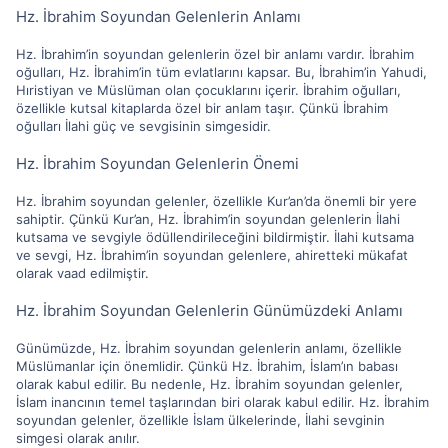
Hz. İbrahim Soyundan Gelenlerin Anlamı
Hz. İbrahim’in soyundan gelenlerin özel bir anlamı vardır. İbrahim
oğulları, Hz. İbrahim’in tüm evlatlarını kapsar. Bu, İbrahim’in Yahudi,
Hıristiyan ve Müslüman olan çocuklarını içerir. İbrahim oğulları,
özellikle kutsal kitaplarda özel bir anlam taşır. Çünkü İbrahim
oğulları İlahi güç ve sevgisinin simgesidir.
Hz. İbrahim Soyundan Gelenlerin Önemi
Hz. İbrahim soyundan gelenler, özellikle Kur’an’da önemli bir yere
sahiptir. Çünkü Kur’an, Hz. İbrahim’in soyundan gelenlerin İlahi
kutsama ve sevgiyle ödüllendirileceğini bildirmiştir. İlahi kutsama
ve sevgi, Hz. İbrahim’in soyundan gelenlere, ahiretteki mükafat
olarak vaad edilmiştir.
Hz. İbrahim Soyundan Gelenlerin Günümüzdeki Anlamı
Günümüzde, Hz. İbrahim soyundan gelenlerin anlamı, özellikle
Müslümanlar için önemlidir. Çünkü Hz. İbrahim, İslam’ın babası
olarak kabul edilir. Bu nedenle, Hz. İbrahim soyundan gelenler,
İslam inancının temel taşlarından biri olarak kabul edilir. Hz. İbrahim
soyundan gelenler, özellikle İslam ülkelerinde, İlahi sevginin
simgesi olarak anılır.