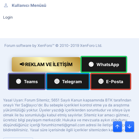
Kullanıcı Menüsü
Login
Forum software by XenForo™
© 2010-2019 XenForo Ltd.
🟢
📢 REKLAM VE İLETIŞIM
WhatsApp
🟣
🔵
🔴
Teams
Telegram
E-Posta
Yasal Uyarı: Forum Sitemiz; 5651 Sayılı Kanun kapsamında BTK tarafından
onaylı Yer Sağlayıcı'dır. Bu sebeple içerikleri kontrol etme ya da araştırma
yükümlülüğü yoktur. Üyeler yazdığı içeriklerden sorumludur ve siteye üye
olmak ile bu sorumluluğu kabul etmiş sayılırlar. Sitemiz kar amacı gütmez,
ücretsiz bilgi paylaşım merkezidir. Hukuka ve mevzuata aykırı olduğunu
düşündüğünüz içeriği
forumhizmeti@gmail.com
adresi ile iletişime geçerek
Üst
Alt
bildirebilirsiniz. Yasal süre içerisinde ilgili içerikler sitemizden kaldırılacaktır.