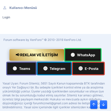
Kullanıcı Menüsü
Login
Forum software by XenForo™
© 2010-2019 XenForo Ltd.
🟢
📢 REKLAM VE İLETIŞIM
WhatsApp
🟣
🔵
🔴
Teams
Telegram
E-Posta
Yasal Uyarı: Forum Sitemiz; 5651 Sayılı Kanun kapsamında BTK tarafından
onaylı Yer Sağlayıcı'dır. Bu sebeple içerikleri kontrol etme ya da araştırma
yükümlülüğü yoktur. Üyeler yazdığı içeriklerden sorumludur ve siteye üye
olmak ile bu sorumluluğu kabul etmiş sayılırlar. Sitemiz kar amacı gütmez,
ücretsiz bilgi paylaşım merkezidir. Hukuka ve mevzuata aykırı olduğunu
düşündüğünüz içeriği
forumhizmeti@gmail.com
adresi ile iletişime geçerek
Üst
Alt
bildirebilirsiniz. Yasal süre içerisinde ilgili içerikler sitemizden kaldırılacaktır.