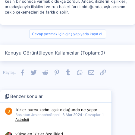
kesin bir sonuca varmak oldukça zordur. Ancak, ikizlerin kişilikleri,
arkadaşlarıyla ilişkileri ve ruh halleri farklı olduğunda, aşk acısının
çekip çekemezleri de farklı olabilir.
Cevap yazmak için giriş yap yada kayıt ol.
Konuyu Görüntüleyen Kullanıcılar (Toplam:0)
Facebook
Twitter
Reddit
Pinterest
Tumblr
WhatsApp
E-posta
Link
Paylaş:
Benzer konular
İkizler burcu kadını aşık olduğunda ne yapar
J
Başlatan JovenopheSophi
3 Mar 2024
Cevaplar: 1
Astroloji
yükselen ikizler özellikleri