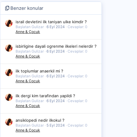
Benzer konular
israil devletini ilk taniyan ulke kimdir ?
Başlatan Gulizar
6 Eyl 2024
Cevaplar: 0
Anne & Çocuk
isbirligine dayali ogrenme ilkeleri nelerdir ?
Başlatan Gulizar
6 Eyl 2024
Cevaplar: 0
Anne & Çocuk
ilk toplumlar anaerkil mi ?
Başlatan Gulizar
6 Eyl 2024
Cevaplar: 0
Anne & Çocuk
ilk dergi kim tarafindan yapildi ?
Başlatan Gulizar
6 Eyl 2024
Cevaplar: 0
Anne & Çocuk
ansiklopedi nedir ilkokul ?
Başlatan Gulizar
5 Eyl 2024
Cevaplar: 0
Anne & Çocuk