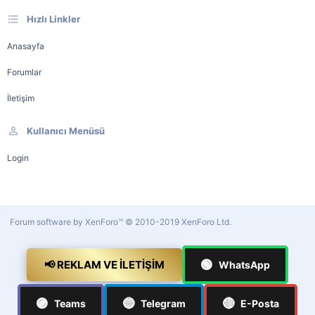
Hızlı Linkler
Anasayfa
Forumlar
İletişim
Kullanıcı Menüsü
Login
Forum software by XenForo™
© 2010-2019 XenForo Ltd.
🟢
📢 REKLAM VE İLETIŞIM
WhatsApp
🟣
🔵
🔴
Teams
Telegram
E-Posta