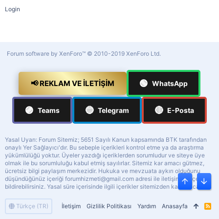
Login
Forum software by XenForo™
© 2010-2019 XenForo Ltd.
🟢
📢 REKLAM VE İLETIŞIM
WhatsApp
🟣
🔵
🔴
Teams
Telegram
E-Posta
Yasal Uyarı: Forum Sitemiz; 5651 Sayılı Kanun kapsamında BTK tarafından
onaylı Yer Sağlayıcı'dır. Bu sebeple içerikleri kontrol etme ya da araştırma
yükümlülüğü yoktur. Üyeler yazdığı içeriklerden sorumludur ve siteye üye
olmak ile bu sorumluluğu kabul etmiş sayılırlar. Sitemiz kar amacı gütmez,
ücretsiz bilgi paylaşım merkezidir. Hukuka ve mevzuata aykırı olduğunu
düşündüğünüz içeriği
forumhizmeti@gmail.com
adresi ile iletişime geçerek
Üst
Alt
bildirebilirsiniz. Yasal süre içerisinde ilgili içerikler sitemizden kaldırılacaktır.
Türkçe (TR)
İletişim
Gizlilik Politikası
Yardım
Anasayfa
R
S
S