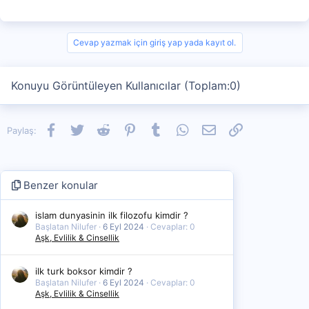
Cevap yazmak için giriş yap yada kayıt ol.
Konuyu Görüntüleyen Kullanıcılar (Toplam:0)
Facebook
Twitter
Reddit
Pinterest
Tumblr
WhatsApp
E-posta
Link
Paylaş:
Benzer konular
islam dunyasinin ilk filozofu kimdir ?
Başlatan Nilufer
6 Eyl 2024
Cevaplar: 0
Aşk, Evlilik & Cinsellik
ilk turk boksor kimdir ?
Başlatan Nilufer
6 Eyl 2024
Cevaplar: 0
Aşk, Evlilik & Cinsellik