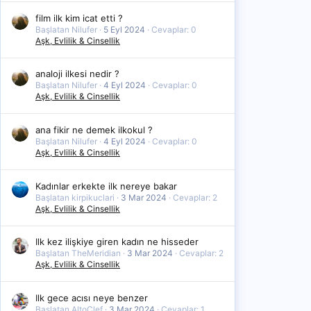
film ilk kim icat etti ?
Başlatan Nilufer
5 Eyl 2024
Cevaplar: 0
Aşk, Evlilik & Cinsellik
analoji ilkesi nedir ?
Başlatan Nilufer
4 Eyl 2024
Cevaplar: 0
Aşk, Evlilik & Cinsellik
ana fikir ne demek ilkokul ?
Başlatan Nilufer
4 Eyl 2024
Cevaplar: 0
Aşk, Evlilik & Cinsellik
Kadınlar erkekte ilk nereye bakar
Başlatan kirpikuclari
3 Mar 2024
Cevaplar: 2
Aşk, Evlilik & Cinsellik
Ilk kez ilişkiye giren kadın ne hisseder
Başlatan TheMeridian
3 Mar 2024
Cevaplar: 2
Aşk, Evlilik & Cinsellik
Ilk gece acısı neye benzer
Başlatan AltoClef
3 Mar 2024
Cevaplar: 1