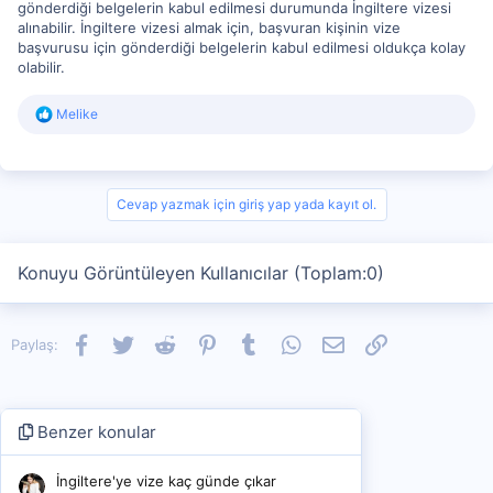
gönderdiği belgelerin kabul edilmesi durumunda İngiltere vizesi
alınabilir. İngiltere vizesi almak için, başvuran kişinin vize
başvurusu için gönderdiği belgelerin kabul edilmesi oldukça kolay
olabilir.
R
Melike
e
a
c
t
i
Cevap yazmak için giriş yap yada kayıt ol.
o
n
s
Konuyu Görüntüleyen Kullanıcılar (Toplam:0)
:
Facebook
Twitter
Reddit
Pinterest
Tumblr
WhatsApp
E-posta
Link
Paylaş:
Benzer konular
İngiltere'ye vize kaç günde çıkar