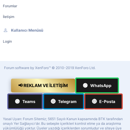
Forumlar
İletişim
Kullanıcı Menüsü
Login
Forum software by XenForo™
© 2010-2019 XenForo Ltd.
🟢
📢 REKLAM VE İLETIŞIM
WhatsApp
🟣
🔵
🔴
Teams
Telegram
E-Posta
Yasal Uyarı: Forum Sitemiz; 5651 Sayılı Kanun kapsamında BTK tarafından
onaylı Yer Sağlayıcı'dır. Bu sebeple içerikleri kontrol etme ya da araştırma
yükümlülüğü yoktur. Üyeler yazdığı içeriklerden sorumludur ve siteye üye