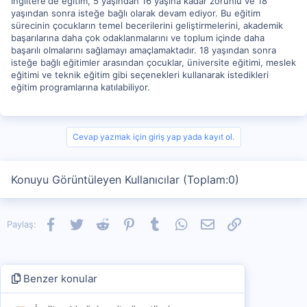
İngiltere'de eğitim, 5 yaşından 16 yaşına kadar zorunlu ve 18
yaşından sonra isteğe bağlı olarak devam ediyor. Bu eğitim
sürecinin çocukların temel becerilerini geliştirmelerini, akademik
başarılarına daha çok odaklanmalarını ve toplum içinde daha
başarılı olmalarını sağlamayı amaçlamaktadır. 18 yaşından sonra
isteğe bağlı eğitimler arasından çocuklar, üniversite eğitimi, meslek
eğitimi ve teknik eğitim gibi seçenekleri kullanarak istedikleri
eğitim programlarına katılabiliyor.
Cevap yazmak için giriş yap yada kayıt ol.
Konuyu Görüntüleyen Kullanıcılar (Toplam:0)
Facebook
Twitter
Reddit
Pinterest
Tumblr
WhatsApp
E-posta
Link
Paylaş:
Benzer konular