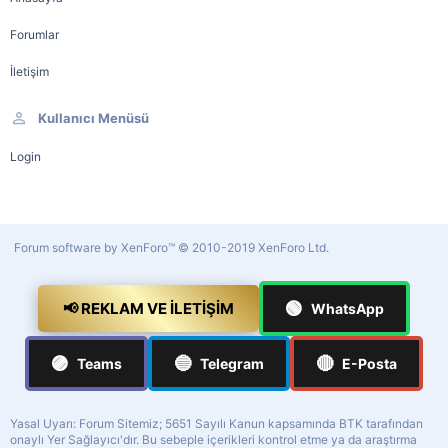
Forumlar
İletişim
Kullanıcı Menüsü
Login
Forum software by XenForo™
© 2010-2019 XenForo Ltd.
🟢
📢 REKLAM VE İLETIŞIM
WhatsApp
🟣
🔵
🔴
Teams
Telegram
E-Posta
Yasal Uyarı: Forum Sitemiz; 5651 Sayılı Kanun kapsamında BTK tarafından
onaylı Yer Sağlayıcı'dır. Bu sebeple içerikleri kontrol etme ya da araştırma