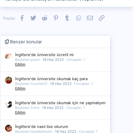
Facebook
Twitter
Reddit
Pinterest
Tumblr
WhatsApp
E-posta
Link
Paylaş:
Benzer konular
İngiltere'de üniversite ücretli mi
Başlatan poam
18 Haz 2023
Cevaplar: 1
Eğitim
İngiltere'de üniversite okumak kaç para
Başlatan CounteSS
18 Haz 2023
Cevaplar: 1
Eğitim
İngiltere'de üniversite okumak için ne yapmalıyım
Başlatan Zorro
18 Haz 2023
Cevaplar: 1
Eğitim
İngiltere'de nasıl lise okurum
Başlatan GaddarKerim
18 Haz 2023
Cevaplar: 1