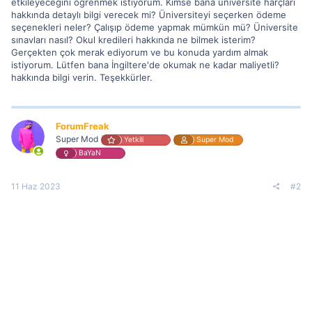
etkileyeceğini öğrenmek istiyorum. Kimse bana üniversite harçları
hakkında detaylı bilgi verecek mi? Üniversiteyi seçerken ödeme
seçenekleri neler? Çalışıp ödeme yapmak mümkün mü? Üniversite
sınavları nasıl? Okul kredileri hakkında ne bilmek isterim?
Gerçekten çok merak ediyorum ve bu konuda yardım almak
istiyorum. Lütfen bana İngiltere'de okumak ne kadar maliyetli?
hakkında bilgi verin. Teşekkürler.
ForumFreak
Super Mod
Yetkili
Super Mod
BaYaN
11 Haz 2023
#2