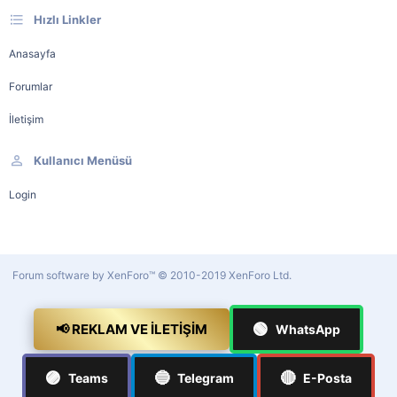
Hızlı Linkler
Anasayfa
Forumlar
İletişim
Kullanıcı Menüsü
Login
Forum software by XenForo™
© 2010-2019 XenForo Ltd.
🟢
📢 REKLAM VE İLETIŞIM
WhatsApp
🟣
🔵
🔴
Teams
Telegram
E-Posta