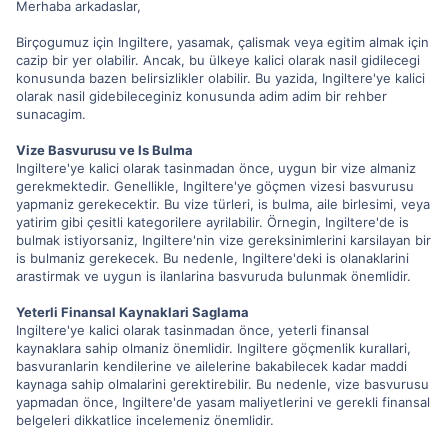
Merhaba arkadaslar,
Birçogumuz için Ingiltere, yasamak, çalismak veya egitim almak için
cazip bir yer olabilir. Ancak, bu ülkeye kalici olarak nasil gidilecegi
konusunda bazen belirsizlikler olabilir. Bu yazida, Ingiltere'ye kalici
olarak nasil gidebileceginiz konusunda adim adim bir rehber
sunacagim.
Vize Basvurusu ve Is Bulma
Ingiltere'ye kalici olarak tasinmadan önce, uygun bir vize almaniz
gerekmektedir. Genellikle, Ingiltere'ye göçmen vizesi basvurusu
yapmaniz gerekecektir. Bu vize türleri, is bulma, aile birlesimi, veya
yatirim gibi çesitli kategorilere ayrilabilir. Örnegin, Ingiltere'de is
bulmak istiyorsaniz, Ingiltere'nin vize gereksinimlerini karsilayan bir
is bulmaniz gerekecek. Bu nedenle, Ingiltere'deki is olanaklarini
arastirmak ve uygun is ilanlarina basvuruda bulunmak önemlidir.
Yeterli Finansal Kaynaklari Saglama
Ingiltere'ye kalici olarak tasinmadan önce, yeterli finansal
kaynaklara sahip olmaniz önemlidir. Ingiltere göçmenlik kurallari,
basvuranlarin kendilerine ve ailelerine bakabilecek kadar maddi
kaynaga sahip olmalarini gerektirebilir. Bu nedenle, vize basvurusu
yapmadan önce, Ingiltere'de yasam maliyetlerini ve gerekli finansal
belgeleri dikkatlice incelemeniz önemlidir.