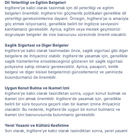
Dil Yeterliligi ve Egitim Belgeleri
Ingiltere'ye kalici olarak tasinmak için dil yeterliligi ve egitim
belgeleri önemlidir. Ingiltere'nin göçmenlik politikalari genellikle dil
yeterliligi gereksinimlerine dayanir. Örnegin, Ingiltere'ye is amaciyla
göç etmek istiyorsaniz, genellikle belirli bir Ingilizce seviyesini
kanitlamaniz gerekebilir. Ayrica, egitim veya meslek geçmisinizi
dogrulayan belgeler de vize basvurusu sürecinde önemli olacaktir.
Saglik Sigortasi ve Diger Belgeler
Ingiltere'ye kalici olarak tasinmadan önce, saglik sigortasi gibi diger
belgelere de ihtiyaciniz olabilir. Ingiltere'de yasamak için, genellikle
saglik hizmetlerine erisebileceginizi gösteren bir saglik sigortasi
poliçesine sahip olmaniz gerekecektir. Ayrica, pasaport, kimlik
belgesi ve diger kisisel belgelerinizi güncellemeniz ve yaninizda
bulundurmaniz da önemlidir.
Uygun Konut Bulma ve Ikamet Izni
Ingiltere'ye kalici olarak tasindiktan sonra, uygun konut bulmak ve
ikamet izni almak önemlidir. Ingiltere'de yasamak için, genellikle
belirli bir süre boyunca geçerli olan bir ikamet iznine ihtiyaciniz
olacaktir. Bu nedenle, Ingiltere'de uygun bir konut bulmaniz ve
ikamet izni basvurusunda bulunmaniz gerekebilir.
Yerel Yasami ve Kültürü Kesfetme
Son olarak, Ingiltere'ye kalici olarak tasindiktan sonra, yerel yasami