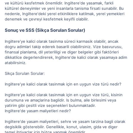
ve kültürü kesfetmek önemlidir. Ingiltere'de yasamak, farkli
kültürel deneyimler ve yeni insanlarla tanisma firsati sunabilir. Bu
nedenle, Ingiltere'deki yerel etkinliklere katilmak, yerel yemekleri
denemek ve çevreyi kesfetmek keyifli olabilir.
Sonuç ve SSS (Sikça Sorulan Sorular)
Ingiltere'ye kalici olarak tasinma süreci karmasik olabilir, ancak
dogru adimlari takip ederek basarili olabilirsiniz. Vize basvurusu,
finansal planlama, dil yeterliligi ve diger belgeler gibi faktörleri
dikkatlice degerlendirerek, Ingiltere'de kalici olarak yasamaya adim
atabilirsiniz.
Sikça Sorulan Sorular:
Ingiltere'ye kalici olarak tasinmak için en uygun vize türü nedir?
Ingiltere'ye kalici olarak tasinmak için en uygun vize türü, kisinin
durumuna ve amaçlarina baglidir. Is bulma, aile birlesimi veya
yatirim gibi çesitli vize seçenekleri bulunmaktadir.
Ingiltere'de yasam maliyetleri nedir?
Ingiltere'de yasam maliyetleri, sehre ve yasam tarzina bagli olarak
degisiklik gösterebilir. Genellikle, konut, ulasim, gida ve diger
temel ihtiyaçlar için bütçe yapmak önemlidir.