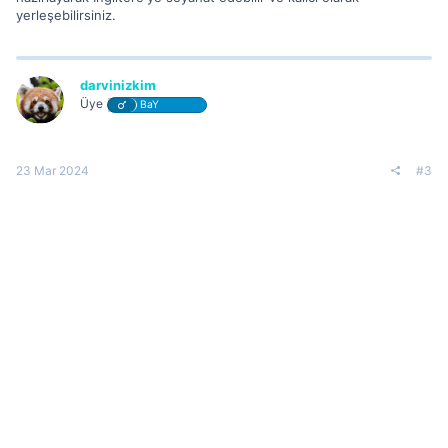
yerleşebilirsiniz.
darvinizkim
Üye
BaY
23 Mar 2024
#3