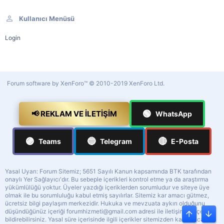
Kullanıcı Menüsü
Login
Forum software by XenForo™
© 2010-2019 XenForo Ltd.
🟢
📢 REKLAM VE İLETIŞIM
WhatsApp
🟣
🔵
🔴
Teams
Telegram
E-Posta
Yasal Uyarı: Forum Sitemiz; 5651 Sayılı Kanun kapsamında BTK tarafından
onaylı Yer Sağlayıcı'dır. Bu sebeple içerikleri kontrol etme ya da araştırma
yükümlülüğü yoktur. Üyeler yazdığı içeriklerden sorumludur ve siteye üye
olmak ile bu sorumluluğu kabul etmiş sayılırlar. Sitemiz kar amacı gütmez,
ücretsiz bilgi paylaşım merkezidir. Hukuka ve mevzuata aykırı olduğunu
düşündüğünüz içeriği
forumhizmeti@gmail.com
adresi ile iletişime geçerek
Üst
Alt
bildirebilirsiniz. Yasal süre içerisinde ilgili içerikler sitemizden kaldırılacaktır.