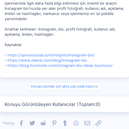
işletmenizle ilgili daha fazla bilgi edinmesi için önemli bir araçtır.
Instagram bio'nuzda yer alan profil fotoğrafı, kullanıcı adı, açıklama,
linkler ve hashtagler, markanızı veya işletmenizi en iyi şekilde
yansıtmalıdır.
Anahtar kelimeler: Instagram, bio, profil fotoğrafı, kullanıcı adı,
açıklama, linkler, hashtagler.
Kaynaklar:
-
https://sproutsocial.com/insights/instagram-bio/
-
https://www.oberlo.com/blog/instagram-bio
-
https://blog.hootsuite.com/instagram-bio-ideas-business/
Cevap yazmak için giriş yap yada kayıt ol.
Konuyu Görüntüleyen Kullanıcılar (Toplam:0)
Facebook
Twitter
Reddit
Pinterest
Tumblr
WhatsApp
E-posta
Link
Paylaş: