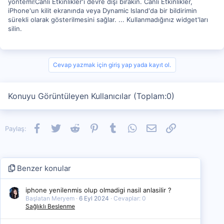
yöntemi!Canlı Etkinlikler'i devre dışı bırakın. Canlı Etkinlikler,
iPhone'un kilit ekranında veya Dynamic Island'da bir bildirimin
sürekli olarak gösterilmesini sağlar. ... Kullanmadığınız widget'ları
silin.
Cevap yazmak için giriş yap yada kayıt ol.
Konuyu Görüntüleyen Kullanıcılar (Toplam:0)
Facebook
Twitter
Reddit
Pinterest
Tumblr
WhatsApp
E-posta
Link
Paylaş:
Benzer konular
iphone yenilenmis olup olmadigi nasil anlasilir ?
Başlatan Meryem
6 Eyl 2024
Cevaplar: 0
Sağlıklı Beslenme