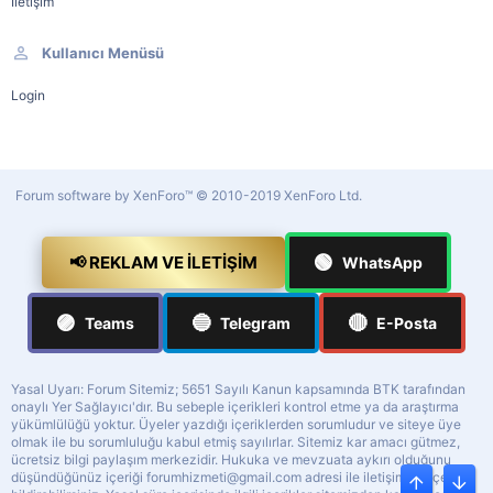
İletişim
Kullanıcı Menüsü
Login
Forum software by XenForo™
© 2010-2019 XenForo Ltd.
🟢
📢 REKLAM VE İLETIŞIM
WhatsApp
🟣
🔵
🔴
Teams
Telegram
E-Posta
Yasal Uyarı: Forum Sitemiz; 5651 Sayılı Kanun kapsamında BTK tarafından
onaylı Yer Sağlayıcı'dır. Bu sebeple içerikleri kontrol etme ya da araştırma
yükümlülüğü yoktur. Üyeler yazdığı içeriklerden sorumludur ve siteye üye
olmak ile bu sorumluluğu kabul etmiş sayılırlar. Sitemiz kar amacı gütmez,
ücretsiz bilgi paylaşım merkezidir. Hukuka ve mevzuata aykırı olduğunu
düşündüğünüz içeriği
forumhizmeti@gmail.com
adresi ile iletişime geçerek