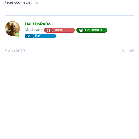
teşekkür ederim.
HeLLDoRaDo
Moderator
Yetkili
Moderator
BaY
9 Ağu 2023
#2