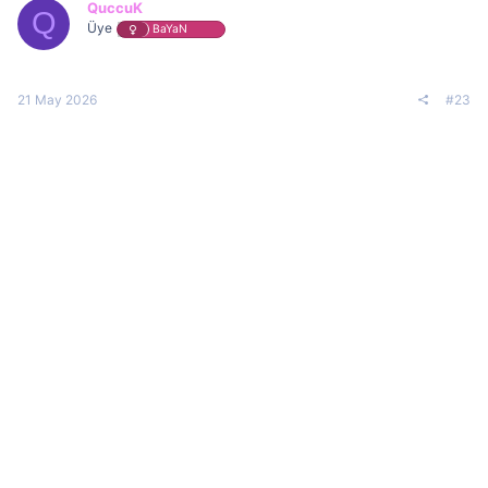
QuccuK
Q
Üye
BaYaN
21 May 2026
#23