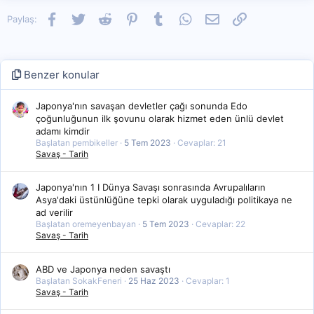
Facebook
Twitter
Reddit
Pinterest
Tumblr
WhatsApp
E-posta
Link
Paylaş:
Benzer konular
Japonya'nın savaşan devletler çağı sonunda Edo
çoğunluğunun ilk şovunu olarak hizmet eden ünlü devlet
adamı kimdir
Başlatan pembikeller
5 Tem 2023
Cevaplar: 21
Savaş - Tarih
Japonya'nın 1 I Dünya Savaşı sonrasında Avrupalıların
Asya'daki üstünlüğüne tepki olarak uyguladığı politikaya ne
ad verilir
Başlatan oremeyenbayan
5 Tem 2023
Cevaplar: 22
Savaş - Tarih
ABD ve Japonya neden savaştı
Başlatan SokakFeneri
25 Haz 2023
Cevaplar: 1
Savaş - Tarih