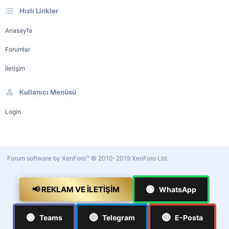
Hızlı Linkler
Anasayfa
Forumlar
İletişim
Kullanıcı Menüsü
Login
Forum software by XenForo™
© 2010-2019 XenForo Ltd.
🟢
📢 REKLAM VE İLETIŞIM
WhatsApp
🟣
🔵
🔴
Teams
Telegram
E-Posta