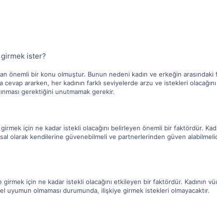
 girmek ister?
man önemli bir konu olmuştur. Bunun nedeni kadın ve erkeğin arasındaki far
a cevap ararken, her kadının farklı seviyelerde arzu ve istekleri olacağını
lınması gerektiğini unutmamak gerekir.
girmek için ne kadar istekli olacağını belirleyen önemli bir faktördür. Ka
usal olarak kendilerine güvenebilmeli ve partnerlerinden güven alabilmelid
e girmek için ne kadar istekli olacağını etkileyen bir faktördür. Kadının vü
ksel uyumun olmaması durumunda, ilişkiye girmek istekleri olmayacaktır.