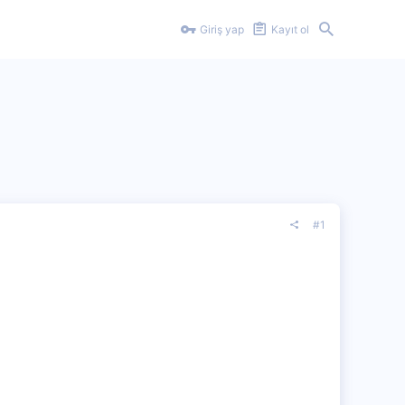
Giriş yap
Kayıt ol
#1