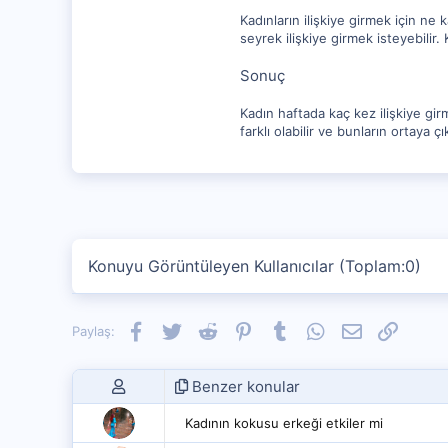
Kadınların ilişkiye girmek için ne k
seyrek ilişkiye girmek isteyebilir. 
Sonuç
Kadın haftada kaç kez ilişkiye gir
farklı olabilir ve bunların ortaya
Konuyu Görüntüleyen Kullanıcılar (Toplam:0)
Facebook
Twitter
Reddit
Pinterest
Tumblr
WhatsApp
E-posta
Link
Paylaş:
Benzer konular
Kadının kokusu erkeği etkiler mi