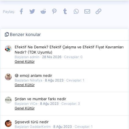
Facebook
Twitter
Reddit
Pinterest
Tumblr
WhatsApp
E-posta
Link
Paylaş:
Benzer konular
Efektif Ne Demek? Efektif Çalışma ve Efektif Fiyat Kavramları
Nedir? (TDK Uyumlu)
Başlatan admin
28 Nis 2026
Cevaplar: 0
Genel Kültür
😅 emoji anlamı nedir
Başlatan Nilrafya
8 Ağu 2023
Cevaplar: 1
Genel Kültür
Şırdan ve mumbar farkı nedir
Başlatan ViCe
8 Ağu 2023
Cevaplar: 3
Genel Kültür
Şıpsevdi türü nedir
Başlatan GaddarKerim
8 Ağu 2023
Cevaplar: 1