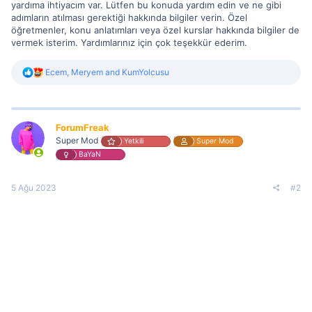
yardıma ihtiyacım var. Lütfen bu konuda yardım edin ve ne gibi
adımların atılması gerektiği hakkında bilgiler verin. Özel
öğretmenler, konu anlatımları veya özel kurslar hakkında bilgiler de
vermek isterim. Yardımlarınız için çok teşekkür ederim.
R
Ecem
,
Meryem
and
KumYolcusu
e
a
c
t
i
ForumFreak
o
Super Mod
Yetkili
Super Mod
n
BaYaN
s
:
5 Ağu 2023
#2