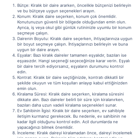
Bütçe: Kiralık bir daire ararken, öncelikle bütçenizi belirleyin
ve bu bütçeye uygun seçenekleri arayın.
Konum: Kiralık daire seçerken, konum çok önemlidir.
Konutunuzun güvenli bir bölgede olduğundan emin olun.
Ayrıca, iş veya okul gibi günlük rutininizle uyumlu bir konum
seçmeye çalışın.
Dairenin Boyutu: Kiralık daire seçerken, ihtiyaçlarınıza uygun
bir boyut seçmeye çalışın. İhtiyaçlarınızı belirleyin ve buna
uygun bir daire arayın.
Eşyalar: Bazı kiralık daireler tamamen eşyalıdır, bazıları ise
eşyasızdır. Hangi seçeneği seçeceğinize karar verin. Eşyalı
bir daire tercih ediyorsanız, eşyaların durumunu kontrol
edin.
Kontrat: Kiralık bir daire seçtiğinizde, kontratı dikkatli bir
şekilde okuyun ve tüm koşulları anlayıp kabul ettiğinizden
emin olun.
Kiralama Süresi: Kiralık daire seçerken, kiralama süresini
dikkate alın. Bazı daireler belirli bir süre için kiralanırken,
bazıları daha uzun vadeli kiralama seçenekleri sunar.
Ev Sahibinin İlgisi: Kiralık bir daire seçerken, ev sahibiyle
iletişim kurmanız gerekecek. Bu nedenle, ev sahibinin ne
kadar ilgili olduğunu kontrol edin. Acil durumlarda ne
yapacağınızı bilmek önemlidir.
İnceleme: Kiralık daireyi kiralamadan önce, daireyi incelemek