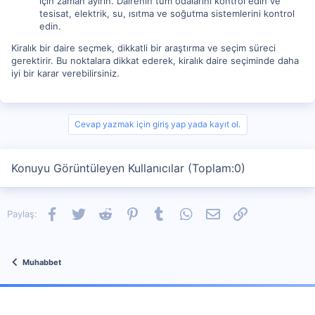
için zaman ayırın. Dairenin tüm odalarını kontrol edin ve
tesisat, elektrik, su, ısıtma ve soğutma sistemlerini kontrol
edin.
Kiralık bir daire seçmek, dikkatli bir araştırma ve seçim süreci
gerektirir. Bu noktalara dikkat ederek, kiralık daire seçiminde daha
iyi bir karar verebilirsiniz.
Cevap yazmak için giriş yap yada kayıt ol.
Konuyu Görüntüleyen Kullanıcılar (Toplam:0)
Facebook
Twitter
Reddit
Pinterest
Tumblr
WhatsApp
E-posta
Link
Paylaş:
Muhabbet