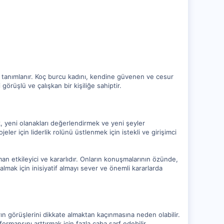
yle tanımlanır. Koç burcu kadını, kendine güvenen ve cesur
görüşlü ve çalışkan bir kişiliğe sahiptir.
k, yeni olanakları değerlendirmek ve yeni şeyler
r için liderlik rolünü üstlenmek için istekli ve girişimci
n etkileyici ve kararlıdır. Onların konuşmalarının özünde,
almak için inisiyatif almayı sever ve önemli kararlarda
ın görüşlerini dikkate almaktan kaçınmasına neden olabilir.
mansını arttırmak için fazla çaba sarf edebilir.