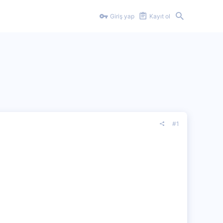
Giriş yap
Kayıt ol
#1