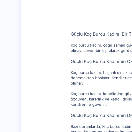
1,315
112
Güçlü Koç Burcu Kadını: Bir 
Koç burcu kadını, çoğu zaman güçlü
olmayı seven bir kişi olarak görülü
Güçlü Koç Burcu Kadınının Öze
Koç burcu kadını, başarılı olmak i
denemekten hoşlanır. Kendilerine g
olurlar.
Koç burcu kadını, kendilerine güv
özgüven, kararlılık ve kendi iddial
kendilerine güvenir.
Güçlü Koç Burcu Kadınının De
Bazı durumlarda, Koç burcu kadını
Ayrıca, Koç burcu kadını çoğu zam