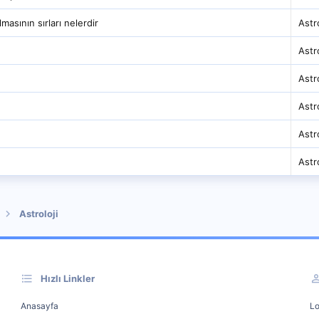
lmasının sırları nelerdir
Astro
Astro
Astro
Astro
Astro
Astro
Astroloji
Hızlı Linkler
Anasayfa
Lo