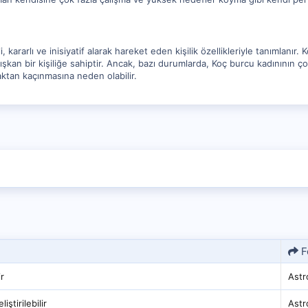
 kararlı ve inisiyatif alarak hareket eden kişilik özellikleriyle tanımlanır.
alışkan bir kişiliğe sahiptir. Ancak, bazı durumlarda, Koç burcu kadınının 
aktan kaçınmasına neden olabilir.
F
ir
Astro
iştirilebilir
Astro