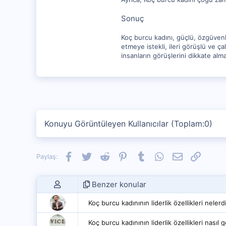
Sonuç
Koç burcu kadını, güçlü, özgüvenli,
etmeye istekli, ileri görüşlü ve ç
insanların görüşlerini dikkate alm
Konuyu Görüntüleyen Kullanıcılar (Toplam:0)
Facebook
Twitter
Reddit
Pinterest
Tumblr
WhatsApp
E-posta
Link
Paylaş:
Benzer konular
Koç burcu kadınının liderlik özellikleri nelerd
Koç burcu kadınının liderlik özellikleri nasıl gel