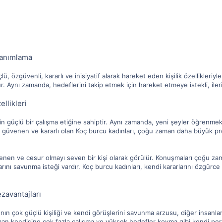
Tanımlama
, özgüvenli, kararlı ve inisiyatif alarak hareket eden kişilik özellikleri
r. Aynı zamanda, hedeflerini takip etmek için hareket etmeye istekli, ileri 
llikleri
çin güçlü bir çalışma etiğine sahiptir. Aynı zamanda, yeni şeyler öğrenme
üvenen ve kararlı olan Koç burcu kadınları, çoğu zaman daha büyük projele
enen ve cesur olmayı seven bir kişi olarak görülür. Konuşmaları çoğu zama
arını savunma isteği vardır. Koç burcu kadınları, kendi kararlarını özgürce 
zavantajları
nın çok güçlü kişiliği ve kendi görüşlerini savunma arzusu, diğer insanlar
an kendisine çok fazla çalışma ve yüksek hedefler koyma gibi kendi perfor