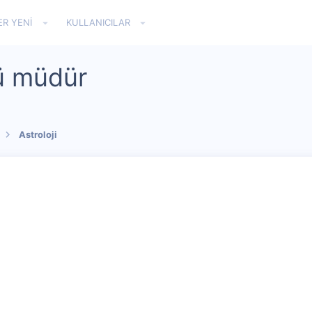
ER YENI
KULLANICILAR
ü müdür
Astroloji