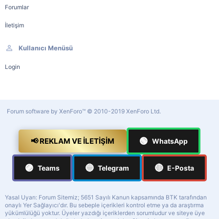
Forumlar
İletişim
Kullanıcı Menüsü
Login
Forum software by XenForo™
© 2010-2019 XenForo Ltd.
🟢
📢 REKLAM VE İLETIŞIM
WhatsApp
🟣
🔵
🔴
Teams
Telegram
E-Posta
Yasal Uyarı: Forum Sitemiz; 5651 Sayılı Kanun kapsamında BTK tarafından
onaylı Yer Sağlayıcı'dır. Bu sebeple içerikleri kontrol etme ya da araştırma
yükümlülüğü yoktur. Üyeler yazdığı içeriklerden sorumludur ve siteye üye