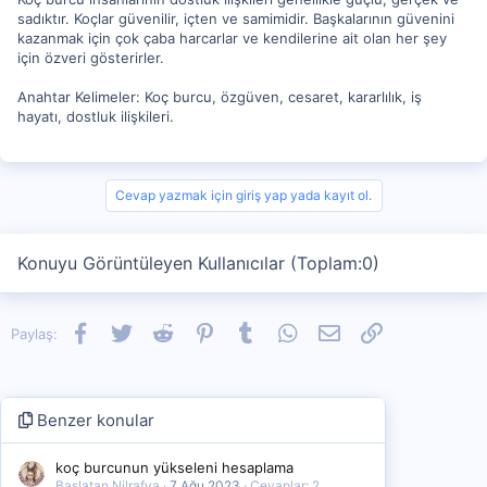
sadıktır. Koçlar güvenilir, içten ve samimidir. Başkalarının güvenini
kazanmak için çok çaba harcarlar ve kendilerine ait olan her şey
için özveri gösterirler.
Anahtar Kelimeler: Koç burcu, özgüven, cesaret, kararlılık, iş
hayatı, dostluk ilişkileri.
Cevap yazmak için giriş yap yada kayıt ol.
Konuyu Görüntüleyen Kullanıcılar (Toplam:0)
Facebook
Twitter
Reddit
Pinterest
Tumblr
WhatsApp
E-posta
Link
Paylaş:
Benzer konular
koç burcunun yükseleni hesaplama
Başlatan Nilrafya
7 Ağu 2023
Cevaplar: 2