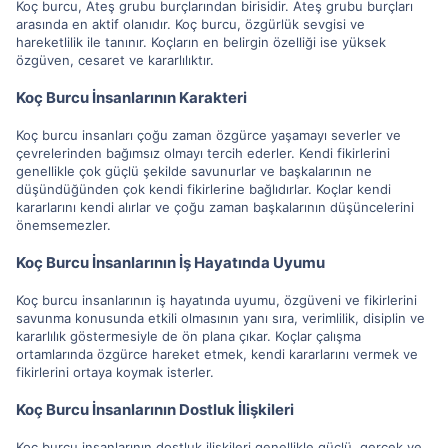
Koç burcu, Ateş grubu burçlarından birisidir. Ateş grubu burçları
arasında en aktif olanıdır. Koç burcu, özgürlük sevgisi ve
hareketlilik ile tanınır. Koçların en belirgin özelliği ise yüksek
özgüven, cesaret ve kararlılıktır.
Koç Burcu İnsanlarının Karakteri
Koç burcu insanları çoğu zaman özgürce yaşamayı severler ve
çevrelerinden bağımsız olmayı tercih ederler. Kendi fikirlerini
genellikle çok güçlü şekilde savunurlar ve başkalarının ne
düşündüğünden çok kendi fikirlerine bağlıdırlar. Koçlar kendi
kararlarını kendi alırlar ve çoğu zaman başkalarının düşüncelerini
önemsemezler.
Koç Burcu İnsanlarının İş Hayatında Uyumu
Koç burcu insanlarının iş hayatında uyumu, özgüveni ve fikirlerini
savunma konusunda etkili olmasının yanı sıra, verimlilik, disiplin ve
kararlılık göstermesiyle de ön plana çıkar. Koçlar çalışma
ortamlarında özgürce hareket etmek, kendi kararlarını vermek ve
fikirlerini ortaya koymak isterler.
Koç Burcu İnsanlarının Dostluk İlişkileri
Koç burcu insanlarının dostluk ilişkileri genellikle güçlü, gerçek ve