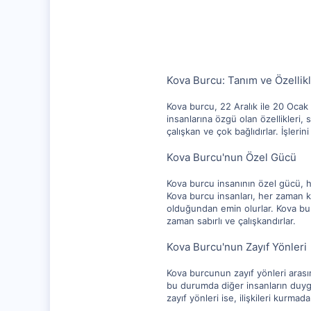
10,217
1,281
112
Kova Burcu: Tanım ve Özellikl
Kova burcu, 22 Aralık ile 20 Ocak a
insanlarına özgü olan özellikleri, 
çalışkan ve çok bağlıdırlar. İşlerini
Kova Burcu'nun Özel Gücü
Kova burcu insanının özel gücü, ha
Kova burcu insanları, her zaman k
olduğundan emin olurlar. Kova burc
zaman sabırlı ve çalışkandırlar.
Kova Burcu'nun Zayıf Yönleri
Kova burcunun zayıf yönleri arasınd
bu durumda diğer insanların duygu
zayıf yönleri ise, ilişkileri kurmad