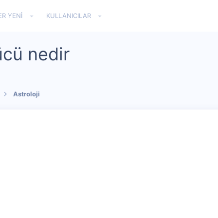
ER YENI
KULLANICILAR
cü nedir
Astroloji