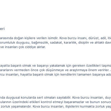
eri
rasında doğan kişilere verilen isimdir. Kova burcu insanı, dürüst, adil, itid
sorumluluk duygusu, bağımsızlık, sadakat, kararlılık, disiplin ve ahlaklı davr
 ve insanları çok ciddiye alırlar.
yatta başarılı olmak ve başarıyı yakalamak için gereken özellikleri taşıma
ararlarını vermeden önce çok düşünmeye ve araştırmaya önem verirler. Ayr
u insanları, hayatta başarılı olmak için kendilerini tamamen başarıya adarl
a duygusal konularda sert olmaları sayılabilir. Kova burcu insanları, duygu
larının üzerindeki etkileri kontrol etmeyi başaramazlar ve bunun sonucund
a zorluk yaşamalarıdır. Kova burcu insanları, ilişkilerini kurmakta zorluk yaşa