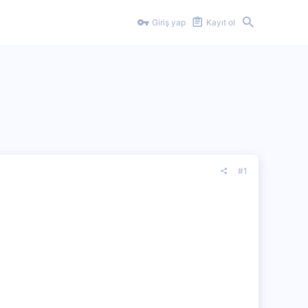
Giriş yap
Kayıt ol
#1