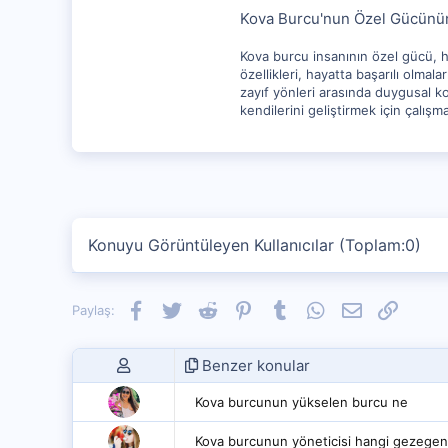
Kova Burcu'nun Özel Gücünün
Kova burcu insanının özel gücü, ha
özellikleri, hayatta başarılı olmala
zayıf yönleri arasında duygusal ko
kendilerini geliştirmek için çalışm
Konuyu Görüntüleyen Kullanıcılar (Toplam:0)
Facebook
Twitter
Reddit
Pinterest
Tumblr
WhatsApp
E-posta
Link
Paylaş:
Benzer konular
Kova burcunun yükselen burcu ne
Kova burcunun yöneticisi hangi gezegen