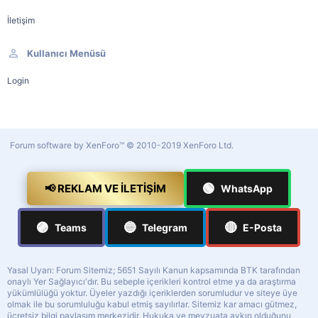
İletişim
Kullanıcı Menüsü
Login
Forum software by XenForo™
© 2010-2019 XenForo Ltd.
🟢
📢 REKLAM VE İLETIŞIM
WhatsApp
🟣
🔵
🔴
Teams
Telegram
E-Posta
Yasal Uyarı: Forum Sitemiz; 5651 Sayılı Kanun kapsamında BTK tarafından
onaylı Yer Sağlayıcı'dır. Bu sebeple içerikleri kontrol etme ya da araştırma
yükümlülüğü yoktur. Üyeler yazdığı içeriklerden sorumludur ve siteye üye
olmak ile bu sorumluluğu kabul etmiş sayılırlar. Sitemiz kar amacı gütmez,
ücretsiz bilgi paylaşım merkezidir. Hukuka ve mevzuata aykırı olduğunu