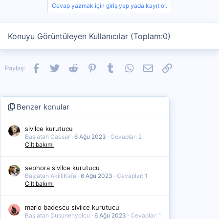
Cevap yazmak için giriş yap yada kayıt ol.
Konuyu Görüntüleyen Kullanıcılar (Toplam:0)
Facebook
Twitter
Reddit
Pinterest
Tumblr
WhatsApp
E-posta
Link
Paylaş:
Benzer konular
sivilce kurutucu
Başlatan Caesar
6 Ağu 2023
Cevaplar: 2
Cilt bakımı
sephora sivilce kurutucu
Başlatan AkilliKafa
6 Ağu 2023
Cevaplar: 1
Cilt bakımı
mario badescu sivilce kurutucu
Başlatan Dusunenyolcu
6 Ağu 2023
Cevaplar: 1