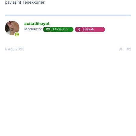
paylaşın! Teşekkürler.
acitatlihayat
Moderator
Moderator
BaYaN
6 Ağu 2023
#2