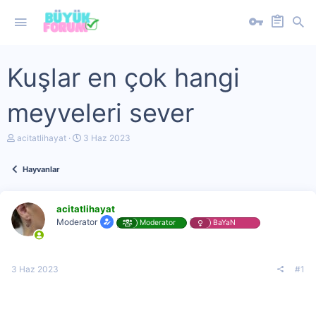
Kuşlar en çok hangi
meyveleri sever
K
B
acitatlihayat
3 Haz 2023
o
a
n
ş
Hayvanlar
u
l
y
a
u
n
b
g
acitatlihayat
a
ı
Moderator
Moderator
BaYaN
ş
ç
l
t
a
a
t
r
3 Haz 2023
#1
a
i
n
h
i