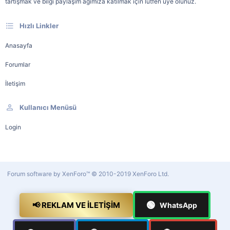
tartışmak ve bilgi paylaşım ağımıza katılmak için lütfen üye olunuz.
Hızlı Linkler
Anasayfa
Forumlar
İletişim
Kullanıcı Menüsü
Login
Forum software by XenForo™
© 2010-2019 XenForo Ltd.
🟢
📢 REKLAM VE İLETIŞIM
WhatsApp