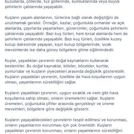
buzullarda, çöllerde, tuz göllerinde, kumluklarında veya büyük
şehirlerin çatılarında yaşayabilir.
Kuşların yaşam alanlarının, türlerine bağlı olarak değiştiğini de
unutmamak gerekir. Örneğin, kazlar, çoğunlukla ormanlar ve açık
alanlarda, çayırlarda yaşarlarken, güvercinler, çoğunlukla şehirlerin
çatılarında yaşayabilir. Bazı kuş türleri, hem kırsal alanlarda hem de
şehirlerin çatılarında yaşayabilir. Bazı kuş türleri, özellikle kuzey
kutup dairesinde yaşayan, kışın kutup bölgelerinde, sıcak
mevsimlerde ise daha güney bölgelere gitme eğilimindedir.
Kuşlar, yaşadıkları çevrenin doğal kaynaklarını kullanarak
beslenirler. Bu doğal kaynaklar, bitkiler, böcekler, kurtlar,
yumurtalar ve kuşların yiyecekleri arasında değişiklik gösterebilir.
Kuşların yaşadıkları çevrenin, özellikle de hava koşullarının uygun
olması, yaşamlarının sürekliliğini sağlar.
Kuşların yaşadıkları çevrenin, uygun sıcaklık ve nem gibi hava
koşullarına sahip olması, onların üremelerini sağlar. Kuşların
üremeleri, çoğunlukla çiftler arasında gerçekleşir ve üreme
mevsimleri, bölgelere göre değişiklik gösterir.
Kuşların yaşayabilecekleri çevrelerin tespit edilmesi ve korunması,
onların yaşamlarının korunması için çok önemlidir. Kuşların
yaşadıkları çevrenin korunması, onların yaşamlarının sürekliliğini