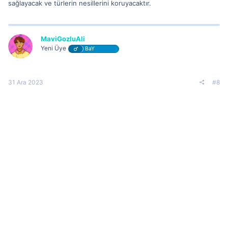
sağlayacak ve türlerin nesillerini koruyacaktır.
MaviGozluAli
Yeni Üye
BaY
31 Ara 2023
#8