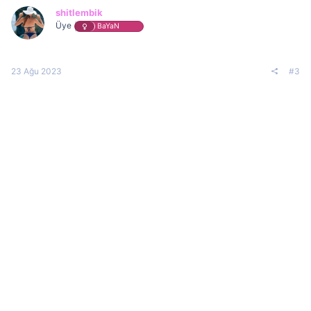
shitlembik
Üye
BaYaN
23 Ağu 2023
#3