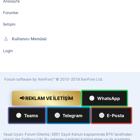
Anasayfa
Forumlar
İletişim
Kullanıcı Menüsü
Login
Forum software by XenForo™
© 2010-2019 XenForo Ltd.
🟢
📢 REKLAM VE İLETIŞIM
WhatsApp
🟣
🔵
🔴
Teams
Telegram
E-Posta
Yasal Uyarı: Forum Sitemiz; 5651 Sayılı Kanun kapsamında BTK tarafından
onaylı Yer Sağlayıcı'dır. Bu sebeple içerikleri kontrol etme ya da araştırma