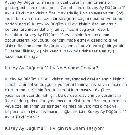
Kuzey Ay Düğümü, insanların özel durumlarının önemli bir
göstergesi olarak kabul edilir. Genel olarak, Kuzey Ay Düğümü 11
ev ile ilişkili olan kişinin özel olaylarla ilgili bir anlayışı vardır. Çoğu
insan bu evin onlara özel bir şey getireceğini düşünür ve bunun
nedeni nedir? Kuzey Ay Düğümü 11 ev, kişinin özel anlarının
kendisi tarafından daha iyi anlaşılmasını sağlayan, özel bir
boşluktur. Kuzey Ay Düğümü 11 ev, kişinin özel anlarının
özgürlüklerini koruduğu, kendini ifade etmeyi özendirdiği ve
kişinin özel anlarının özgürce yaşanmasına izin verdiği bir yerdir.
Bu temel fikirler, kişinin kendisi hakkında daha fazla anlayış
kazanmasını sağlar.
Kuzey Ay Düğümü 11 Ev Ne Anlama Geliyor?
Kuzey Ay Düğümü 11 ev, kişinin hayatındaki özel anlarının kişinin
ruhsal, zihinsel ve duygusal yönlerini tanımlamasına yardımcı olan
bir durumdur. Kişinin özgürlüklerini koruması ve özgürce
yaşamasını özendirmek için, bu ev özel olayların ve durumların
üstesinden gelmesine yardımcı olur. Kişi, kendi özel durumlarının
veya özel anlarının üstesinden gelmesine yardımcı olmak ve
böylece daha iyi anlaşılmasını sağlamak için, Kuzey Ay Düğümü 11
ev ile ilişkili olabilir.
Kuzey Ay Düğümü 11 Ev İçin Ne Önem Taşıyor?