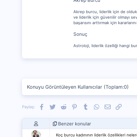
Akrep Burcu
Akrep burcu, liderlik için de olduk
ve liderlik için güvenilir olmayı 
başarısını arttırmak için kararlarını 
Sonuç
Astroloji, liderlik özelliği hangi 
Konuyu Görüntüleyen Kullanıcılar (Toplam:0)
Facebook
Twitter
Reddit
Pinterest
Tumblr
WhatsApp
E-posta
Link
Paylaş:
Benzer konular
Koç burcu kadınının liderlik özellikleri neler