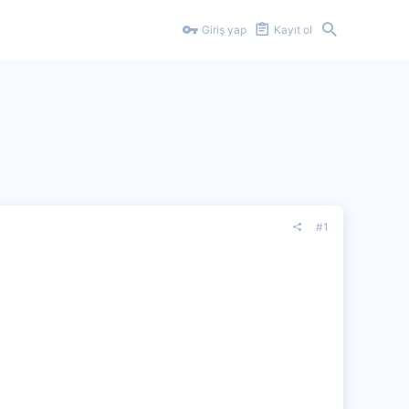
Giriş yap
Kayıt ol
#1