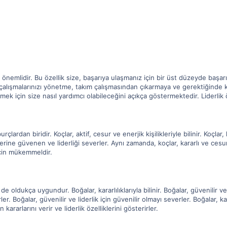
ği önemlidir. Bu özellik size, başarıya ulaşmanız için bir üst düzeyde başar
n, çalışmalarınızı yönetme, takım çalışmasından çıkarmaya ve gerektiğinde k
irmek için size nasıl yardımcı olabileceğini açıkça göstermektedir. Liderlik
rçlardan biridir. Koçlar, aktif, cesur ve enerjik kişilikleriyle bilinir. Koçl
lerine güvenen ve liderliği severler. Aynı zamanda, koçlar, kararlı ve cesurd
için mükemmeldir.
n de oldukça uygundur. Boğalar, kararlılıklarıyla bilinir. Boğalar, güvenilir 
r. Boğalar, güvenilir ve liderlik için güvenilir olmayı severler. Boğalar, kar
 kararlarını verir ve liderlik özelliklerini gösterirler.