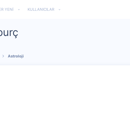
ER YENI
KULLANICILAR
 burç
Astroloji