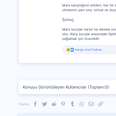
Mars karşıtlığının etkileri, her bi
olmasının yanı sıra, ruhsal ve duygus
Sonuç
Mars burçları karşıt ne demek sor
olur. Karşı burçlar arasındaki iliş
sağlamak için önemlidir.
R
Nergis
and
Fadime
e
a
c
t
i
o
n
s
Konuyu Görüntüleyen Kullanıcılar (Toplam:0)
:
Facebook
Twitter
Reddit
Pinterest
Tumblr
WhatsApp
E-posta
Link
Paylaş: