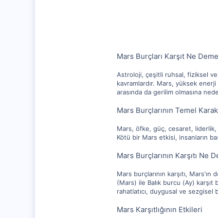
10,217
1,281
112
Mars Burçları Karşıt Ne Dem
Astroloji, çeşitli ruhsal, fiziksel
kavramlardır. Mars, yüksek enerji ve
arasında da gerilim olmasına nede
Mars Burçlarının Temel Karakt
Mars, öfke, güç, cesaret, liderlik, h
Kötü bir Mars etkisi, insanların b
Mars Burçlarının Karşıtı Ne 
Mars burçlarının karşıtı, Mars'ın do
(Mars) ile Balık burcu (Ay) karşıt b
rahatlatıcı, duygusal ve sezgisel b
Mars Karşıtlığının Etkileri