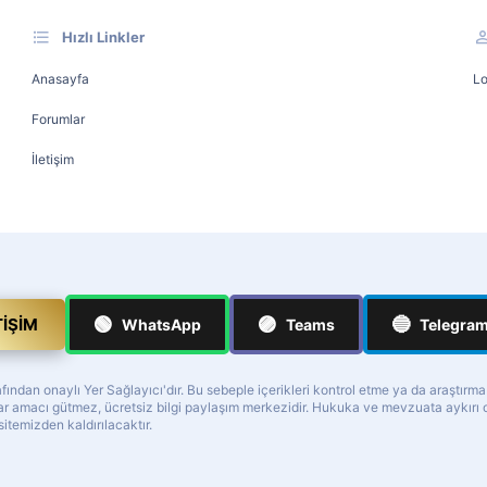
Hızlı Linkler
Anasayfa
Lo
Forumlar
İletişim
🟢
🟣
🔵
TIŞIM
WhatsApp
Teams
Telegra
ndan onaylı Yer Sağlayıcı'dır. Bu sebeple içerikleri kontrol etme ya da araştırm
z kar amacı gütmez, ücretsiz bilgi paylaşım merkezidir. Hukuka ve mevzuata aykır
 sitemizden kaldırılacaktır.