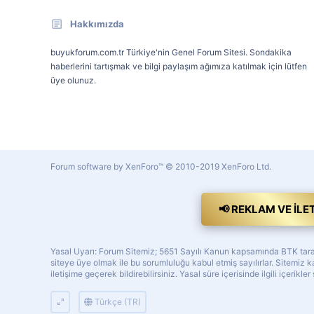
Hakkımızda
buyukforum.com.tr Türkiye'nin Genel Forum Sitesi. Sondakika
haberlerini tartışmak ve bilgi paylaşım ağımıza katılmak için lütfen
üye olunuz.
Forum software by XenForo™
© 2010-2019 XenForo Ltd.
📢 REKLAM VE İLE
Yasal Uyarı: Forum Sitemiz; 5651 Sayılı Kanun kapsamında BTK tarafı
siteye üye olmak ile bu sorumluluğu kabul etmiş sayılırlar. Sitemi
iletişime geçerek bildirebilirsiniz. Yasal süre içerisinde ilgili içerikler
Türkçe (TR)