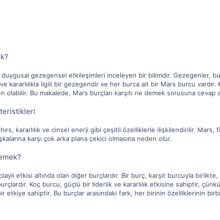
ek?
 ve duygusal gezegensel etkileşimleri inceleyen bir bilimdir. Gezegenler, bu
 kararlılıkla ilgili bir gezegendir ve her burca ait bir Mars burcu vardır. Ka
n olabilir. Bu makalede, Mars burçları karşıtı ne demek sorusuna cevap a
eristikleri
ırs, kararlılık ve cinsel enerji gibi çeşitli özelliklerle ilişkilendirilir. Mar
aşkalarına karşı çok arka plana çekici olmasına neden olur.
Demek?
laylı etkisi altında olan diğer burçlardır. Bir burç, karşıt burcuyla birlikte,
urçlardır. Koç burcu, güçlü bir liderlik ve kararlılık etkisine sahiptir, çünk
ir etkiye sahiptir. Bu burçlar arasındaki fark, her birinin özelliklerinin bir