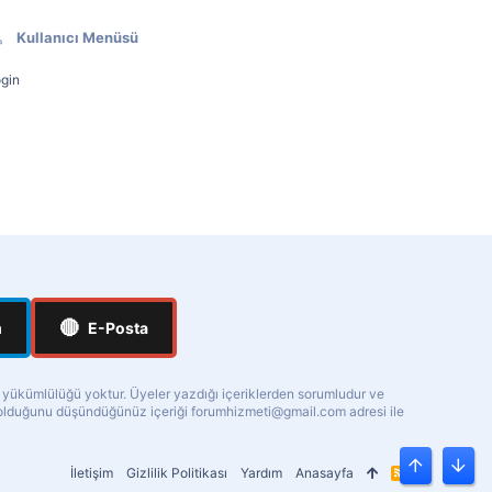
Kullanıcı Menüsü
gin
🔴
m
E-Posta
a yükümlülüğü yoktur. Üyeler yazdığı içeriklerden sorumludur ve
ı olduğunu düşündüğünüz içeriği
forumhizmeti@gmail.com
adresi ile
İletişim
Gizlilik Politikası
Yardım
Anasayfa
R
Üst
Alt
S