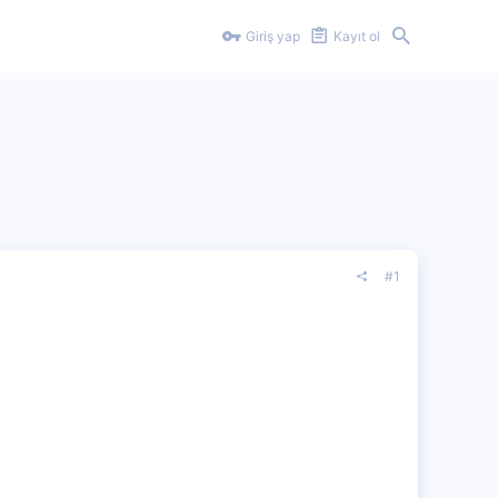
Giriş yap
Kayıt ol
#1