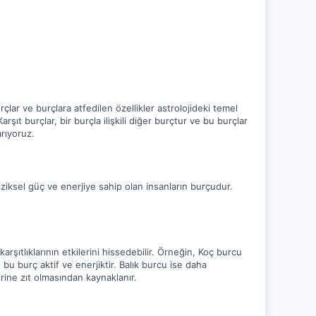
rçlar ve burçlara atfedilen özellikler astrolojideki temel
rşıt burçlar, bir burçla ilişkili diğer burçtur ve bu burçlar
rıyoruz.
s, fiziksel güç ve enerjiye sahip olan insanların burçudur.
 karşıtlıklarının etkilerini hissedebilir. Örneğin, Koç burcu
ü bu burç aktif ve enerjiktir. Balık burcu ise daha
birine zıt olmasından kaynaklanır.