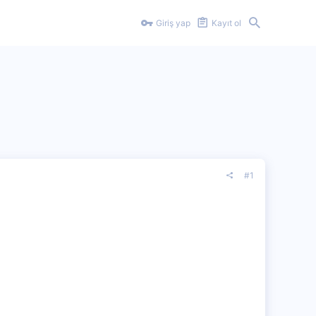
Giriş yap
Kayıt ol
#1