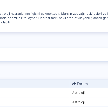
troloji hayranlarının ilgisini çekmektedir. Mars'ın zodyağındaki evleri v
erinde önemli bir rol oynar. Herkesi farklı şekillerde etkileyebilir, ancak g
labilir.
Forum
Astroloji
Astroloji