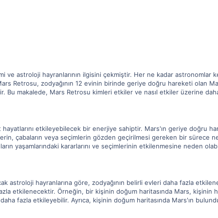
e astroloji hayranlarının ilgisini çekmiştir. Her ne kadar astronomlar kend
Mars Retrosu, zodyağının 12 evinin birinde geriye doğru hareketi olan Mar
. Bu makalede, Mars Retrosu kimleri etkiler ve nasıl etkiler üzerine daha
 hayatlarını etkileyebilecek bir enerjiye sahiptir. Mars'ın geriye doğru har
imlerin, çabaların veya seçimlerin gözden geçirilmesi gereken bir sürece ned
arın yaşamlarındaki kararlarını ve seçimlerinin etkilenmesine neden olabil
k astroloji hayranlarına göre, zodyağının belirli evleri daha fazla etkilen
a fazla etkilenecektir. Örneğin, bir kişinin doğum haritasında Mars, kişini
 daha fazla etkileyebilir. Ayrıca, kişinin doğum haritasında Mars'ın bulundu