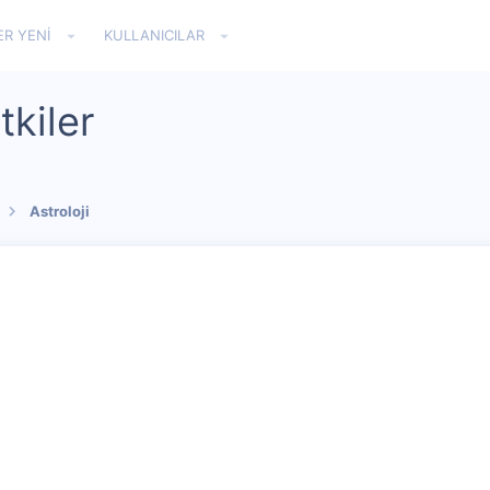
ER YENI
KULLANICILAR
tkiler
Astroloji