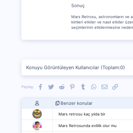
Sonuç
Mars Retrosu, astronomların ve as
kimleri etkiler ve nasıl etkiler üz
seçimlerinin etkilenmesine neden o
Konuyu Görüntüleyen Kullanıcılar (Toplam:0)
Facebook
Twitter
Reddit
Pinterest
Tumblr
WhatsApp
E-posta
Link
Paylaş:
Benzer konular
Mars retrosu kaç yılda bir
Mars Retrosunda evlilik olur mu