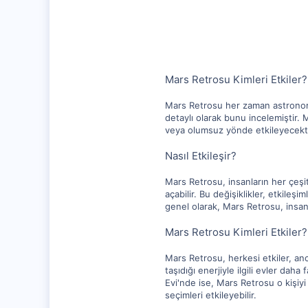
10,217
1,281
112
Mars Retrosu Kimleri Etkiler?
Mars Retrosu her zaman astronomi v
detaylı olarak bunu incelemiştir. 
veya olumsuz yönde etkileyecektir
Nasıl Etkileşir?
Mars Retrosu, insanların her çeşit
açabilir. Bu değişiklikler, etkileş
genel olarak, Mars Retrosu, insanl
Mars Retrosu Kimleri Etkiler?
Mars Retrosu, herkesi etkiler, anca
taşıdığı enerjiyle ilgili evler dah
Evi'nde ise, Mars Retrosu o kişiyi
seçimleri etkileyebilir.