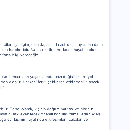
ileri için ilginç olsa da, aslında astroloji hayranları daha
s'ın hareketidir. Bu hareketler, herkesin hayatını olumlu
 fazla bilgi vereceğiz.
eketi, insanların yaşamlarında bazı değişikliklere yol
en olabilir. Herkesi farklı şekillerde etkileyebilir, ancak
ir.
ebilir. Genel olarak, kişinin doğum haritası ve Mars'ın
n hayatını etkileyebilecek önemli konuları temsil eden Ateş
ğu ev, kişinin hayatında etkileşimleri, çabaları ve