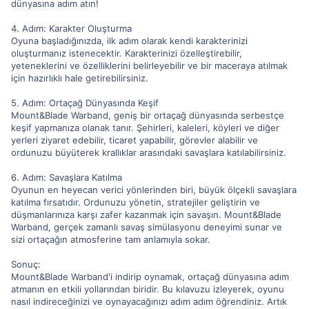
dünyasına adım atın!
4. Adım: Karakter Oluşturma
Oyuna başladığınızda, ilk adım olarak kendi karakterinizi
oluşturmanız istenecektir. Karakterinizi özelleştirebilir,
yeteneklerini ve özelliklerini belirleyebilir ve bir maceraya atılmak
için hazırlıklı hale getirebilirsiniz.
5. Adım: Ortaçağ Dünyasında Keşif
Mount&Blade Warband, geniş bir ortaçağ dünyasında serbestçe
keşif yapmanıza olanak tanır. Şehirleri, kaleleri, köyleri ve diğer
yerleri ziyaret edebilir, ticaret yapabilir, görevler alabilir ve
ordunuzu büyüterek krallıklar arasındaki savaşlara katılabilirsiniz.
6. Adım: Savaşlara Katılma
Oyunun en heyecan verici yönlerinden biri, büyük ölçekli savaşlara
katılma fırsatıdır. Ordunuzu yönetin, stratejiler geliştirin ve
düşmanlarınıza karşı zafer kazanmak için savaşın. Mount&Blade
Warband, gerçek zamanlı savaş simülasyonu deneyimi sunar ve
sizi ortaçağın atmosferine tam anlamıyla sokar.
Sonuç:
Mount&Blade Warband'i indirip oynamak, ortaçağ dünyasına adım
atmanın en etkili yollarından biridir. Bu kılavuzu izleyerek, oyunu
nasıl indireceğinizi ve oynayacağınızı adım adım öğrendiniz. Artık