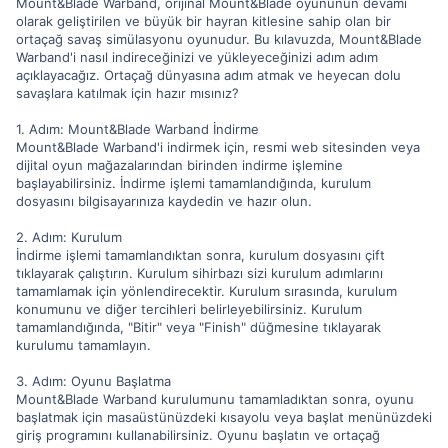
Mount&Blade Warband, orijinal Mount&Blade oyununun devamı
olarak geliştirilen ve büyük bir hayran kitlesine sahip olan bir
ortaçağ savaş simülasyonu oyunudur. Bu kılavuzda, Mount&Blade
Warband'i nasıl indireceğinizi ve yükleyeceğinizi adım adım
açıklayacağız. Ortaçağ dünyasına adım atmak ve heyecan dolu
savaşlara katılmak için hazır mısınız?
1. Adım: Mount&Blade Warband İndirme
Mount&Blade Warband'i indirmek için, resmi web sitesinden veya
dijital oyun mağazalarından birinden indirme işlemine
başlayabilirsiniz. İndirme işlemi tamamlandığında, kurulum
dosyasını bilgisayarınıza kaydedin ve hazır olun.
2. Adım: Kurulum
İndirme işlemi tamamlandıktan sonra, kurulum dosyasını çift
tıklayarak çalıştırın. Kurulum sihirbazı sizi kurulum adımlarını
tamamlamak için yönlendirecektir. Kurulum sırasında, kurulum
konumunu ve diğer tercihleri belirleyebilirsiniz. Kurulum
tamamlandığında, "Bitir" veya "Finish" düğmesine tıklayarak
kurulumu tamamlayın.
3. Adım: Oyunu Başlatma
Mount&Blade Warband kurulumunu tamamladıktan sonra, oyunu
başlatmak için masaüstünüzdeki kısayolu veya başlat menünüzdeki
giriş programını kullanabilirsiniz. Oyunu başlatın ve ortaçağ