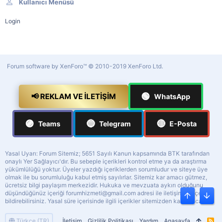
Kullanıcı Menüsü
Login
Forum software by XenForo™
© 2010-2019 XenForo Ltd.
🟢
📢 REKLAM VE İLETIŞIM
WhatsApp
🟣
🔵
🔴
Teams
Telegram
E-Posta
Yasal Uyarı: Forum Sitemiz; 5651 Sayılı Kanun kapsamında BTK tarafından
onaylı Yer Sağlayıcı'dır. Bu sebeple içerikleri kontrol etme ya da araştırma
yükümlülüğü yoktur. Üyeler yazdığı içeriklerden sorumludur ve siteye üye
olmak ile bu sorumluluğu kabul etmiş sayılırlar. Sitemiz kar amacı gütmez,
ücretsiz bilgi paylaşım merkezidir. Hukuka ve mevzuata aykırı olduğunu
düşündüğünüz içeriği
forumhizmeti@gmail.com
adresi ile iletişime geçerek
Üst
Alt
bildirebilirsiniz. Yasal süre içerisinde ilgili içerikler sitemizden kaldırılacaktır.
Türkçe (TR)
İletişim
Gizlilik Politikası
Yardım
Anasayfa
R