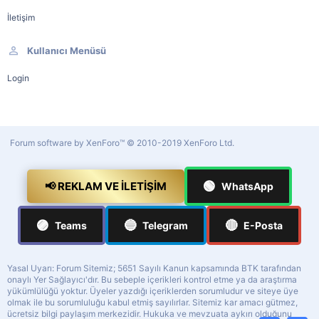
İletişim
Kullanıcı Menüsü
Login
Forum software by XenForo™
© 2010-2019 XenForo Ltd.
🟢
📢 REKLAM VE İLETIŞIM
WhatsApp
🟣
🔵
🔴
Teams
Telegram
E-Posta
Yasal Uyarı: Forum Sitemiz; 5651 Sayılı Kanun kapsamında BTK tarafından
onaylı Yer Sağlayıcı'dır. Bu sebeple içerikleri kontrol etme ya da araştırma
yükümlülüğü yoktur. Üyeler yazdığı içeriklerden sorumludur ve siteye üye
olmak ile bu sorumluluğu kabul etmiş sayılırlar. Sitemiz kar amacı gütmez,
ücretsiz bilgi paylaşım merkezidir. Hukuka ve mevzuata aykırı olduğunu