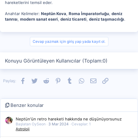
hareketlerini temsil eder.
Anahtar Kelimeler:
Neptün Kova
,
Roma İmparatorluğu
,
deniz
tanrısı
,
modern sanat eseri
,
deniz ticareti
,
deniz taşımacılığı
.
Cevap yazmak için giriş yap yada kayıt ol.
Konuyu Görüntüleyen Kullanıcılar (Toplam:0)
Facebook
Twitter
Reddit
Pinterest
Tumblr
WhatsApp
E-posta
Link
Paylaş:
Benzer konular
Neptün'ün retro hareketi hakkında ne düşünüyorsunuz
Başlatan OySeon
3 Mar 2024
Cevaplar: 1
Astroloji