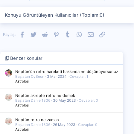
Konuyu Görüntüleyen Kullanıcılar (Toplam:0)
Facebook
Twitter
Reddit
Pinterest
Tumblr
WhatsApp
E-posta
Link
Paylaş:
Benzer konular
Neptün'ün retro hareketi hakkında ne düşünüyorsunuz
Başlatan OySeon
3 Mar 2024
Cevaplar: 1
Astroloji
Neptün akrepte retro ne demek
Başlatan Daniel1336
30 May 2023
Cevaplar: 0
Astroloji
Neptün retro ne zaman
Başlatan Daniel1336
26 May 2023
Cevaplar: 0
Astroloji