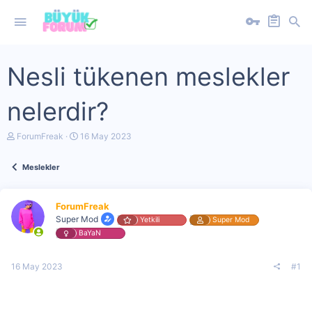
Nesli tükenen meslekler
nelerdir?
K
B
ForumFreak
16 May 2023
o
a
n
ş
Meslekler
u
l
y
a
u
n
b
g
ForumFreak
a
ı
Super Mod
Yetkili
Super Mod
ş
ç
BaYaN
l
t
a
a
t
r
16 May 2023
#1
a
i
n
h
i