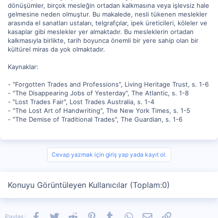
dönüşümler, birçok mesleğin ortadan kalkmasına veya işlevsiz hale
gelmesine neden olmuştur. Bu makalede, nesli tükenen meslekler
arasında el sanatları ustaları, telgrafçılar, ipek üreticileri, köleler ve
kasaplar gibi meslekler yer almaktadır. Bu mesleklerin ortadan
kalkmasıyla birlikte, tarih boyunca önemli bir yere sahip olan bir
kültürel miras da yok olmaktadır.
Kaynaklar:
- "Forgotten Trades and Professions", Living Heritage Trust, s. 1-6
- "The Disappearing Jobs of Yesterday", The Atlantic, s. 1-8
- "Lost Trades Fair", Lost Trades Australia, s. 1-4
- "The Lost Art of Handwriting", The New York Times, s. 1-5
- "The Demise of Traditional Trades", The Guardian, s. 1-6
Cevap yazmak için giriş yap yada kayıt ol.
Konuyu Görüntüleyen Kullanıcılar (Toplam:0)
Facebook
Twitter
Reddit
Pinterest
Tumblr
WhatsApp
E-posta
Link
Paylaş: