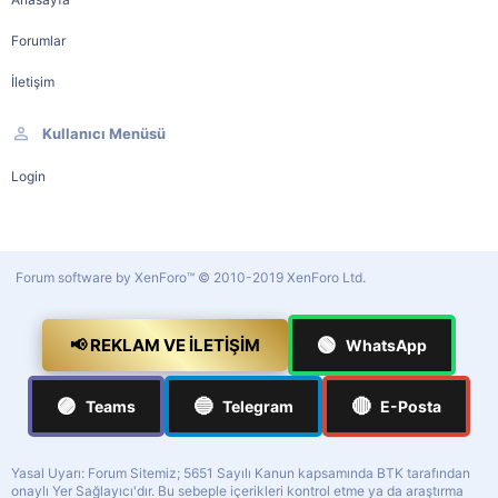
Forumlar
İletişim
Kullanıcı Menüsü
Login
Forum software by XenForo™
© 2010-2019 XenForo Ltd.
🟢
📢 REKLAM VE İLETIŞIM
WhatsApp
🟣
🔵
🔴
Teams
Telegram
E-Posta
Yasal Uyarı: Forum Sitemiz; 5651 Sayılı Kanun kapsamında BTK tarafından
onaylı Yer Sağlayıcı'dır. Bu sebeple içerikleri kontrol etme ya da araştırma