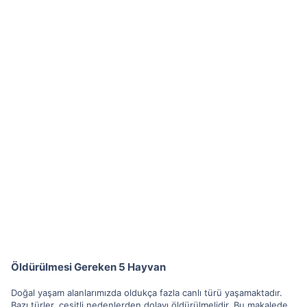
Öldürülmesi Gereken 5 Hayvan
Doğal yaşam alanlarımızda oldukça fazla canlı türü yaşamaktadır.
Bazı türler, çeşitli nedenlerden dolayı öldürülmelidir. Bu makalede,