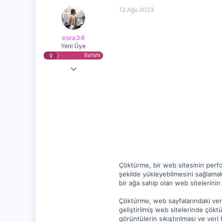
12 Ağu 2023
esra34
Yeni Üye
BaYaN
8 Ağu 2023
1,805
257
0
Çöktürme, bir web sitesinin perform
şekilde yükleyebilmesini sağlamak 
bir ağa sahip olan web sitelerinin iş
Çöktürme, web sayfalarındaki veril
geliştirilmiş web sitelerinde çöktür
görüntülerin sıkıştırılması ve veri