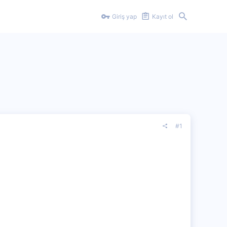
Giriş yap
Kayıt ol
#1