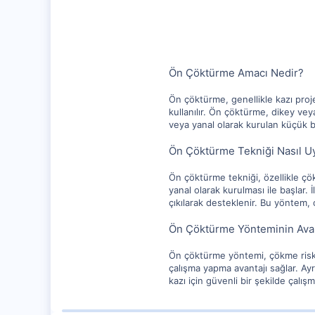
112
Ön Çöktürme Amacı Nedir?
Ön çöktürme, genellikle kazı proje
kullanılır. Ön çöktürme, dikey vey
veya yanal olarak kurulan küçük bl
Ön Çöktürme Tekniği Nasıl U
Ön çöktürme tekniği, özellikle çök
yanal olarak kurulması ile başlar. 
çıkılarak desteklenir. Bu yöntem, ç
Ön Çöktürme Yönteminin Avant
Ön çöktürme yöntemi, çökme riski t
çalışma yapma avantajı sağlar. Ay
kazı için güvenli bir şekilde çalış