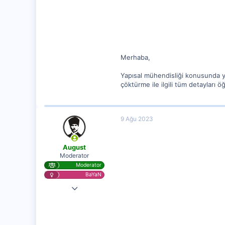
0
Merhaba,
Yapısal mühendisliği konusunda 
çöktürme ile ilgili tüm detayları
9 Ağu 2023
August
Moderator
Moderator
BaYaN
7 Kas 2020
25,729
1,315