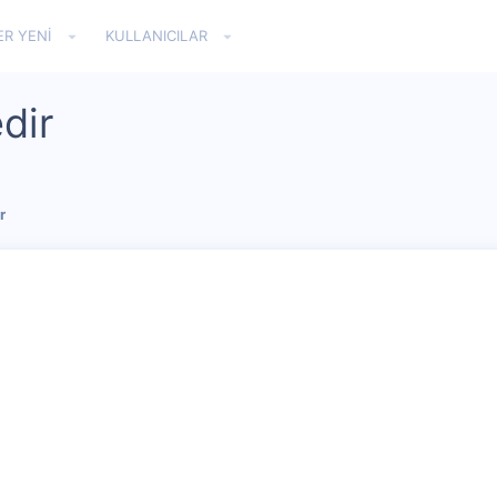
ER YENI
KULLANICILAR
dir
r