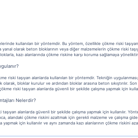
lerinde kullanılan bir yöntemdir. Bu yöntem, özellikle çökme riski taşıyan
a yanal olarak beton bloklarının veya diğer malzemelerin çökme riski taşı
oklarla, kazı alanlarında çökme riskine karşı koruma sağlamaya yöneliktir
ygulanır?
me riski taşıyan alanlarda kullanılan bir yöntemdir. Tekniğin uygulanması
İlk olarak, bloklar kurulur ve ardından bloklar arasına beton sıkıştırılır. So
ökme riski taşıyan alanlarda güvenli bir şekilde çalışma yapmak için kullan
ajları Nelerdir?
aşıyan alanlarda güvenli bir şekilde çalışma yapmak için kullanılır. Yönte
rıca, alandaki çökme riskini azaltmak için gerekli malzeme ve çalışma gid
ma yapmak için kullanılır ve aynı zamanda kazı alanlarının çökme riskini azal