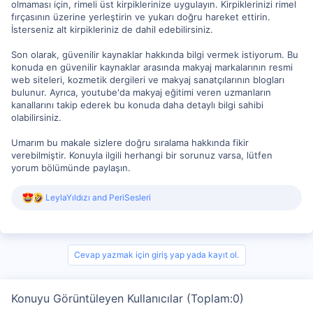
olmaması için, rimeli üst kirpiklerinize uygulayın. Kirpiklerinizi rimel
fırçasının üzerine yerleştirin ve yukarı doğru hareket ettirin.
İsterseniz alt kirpikleriniz de dahil edebilirsiniz.
Son olarak, güvenilir kaynaklar hakkında bilgi vermek istiyorum. Bu
konuda en güvenilir kaynaklar arasında makyaj markalarının resmi
web siteleri, kozmetik dergileri ve makyaj sanatçılarının blogları
bulunur. Ayrıca, youtube'da makyaj eğitimi veren uzmanların
kanallarını takip ederek bu konuda daha detaylı bilgi sahibi
olabilirsiniz.
Umarım bu makale sizlere doğru sıralama hakkında fikir
verebilmiştir. Konuyla ilgili herhangi bir sorunuz varsa, lütfen
yorum bölümünde paylaşın.
R
LeylaYıldızı
and
PeriSesleri
e
a
c
t
i
Cevap yazmak için giriş yap yada kayıt ol.
o
n
s
Konuyu Görüntüleyen Kullanıcılar (Toplam:0)
: