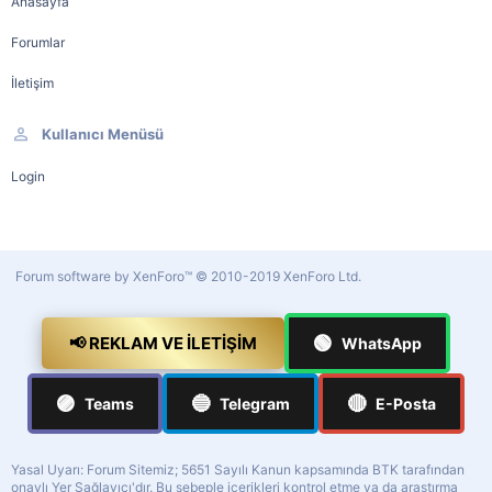
Anasayfa
Forumlar
İletişim
Kullanıcı Menüsü
Login
Forum software by XenForo™
© 2010-2019 XenForo Ltd.
🟢
📢 REKLAM VE İLETIŞIM
WhatsApp
🟣
🔵
🔴
Teams
Telegram
E-Posta
Yasal Uyarı: Forum Sitemiz; 5651 Sayılı Kanun kapsamında BTK tarafından
onaylı Yer Sağlayıcı'dır. Bu sebeple içerikleri kontrol etme ya da araştırma