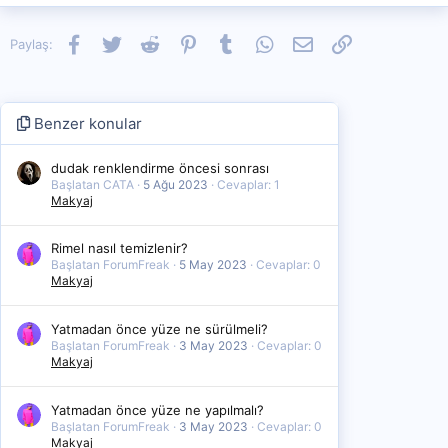
Facebook
Twitter
Reddit
Pinterest
Tumblr
WhatsApp
E-posta
Link
Paylaş:
Benzer konular
dudak renklendirme öncesi sonrası
Başlatan CATA
5 Ağu 2023
Cevaplar: 1
Makyaj
Rimel nasıl temizlenir?
Başlatan ForumFreak
5 May 2023
Cevaplar: 0
Makyaj
Yatmadan önce yüze ne sürülmeli?
Başlatan ForumFreak
3 May 2023
Cevaplar: 0
Makyaj
Yatmadan önce yüze ne yapılmalı?
Başlatan ForumFreak
3 May 2023
Cevaplar: 0
Makyaj