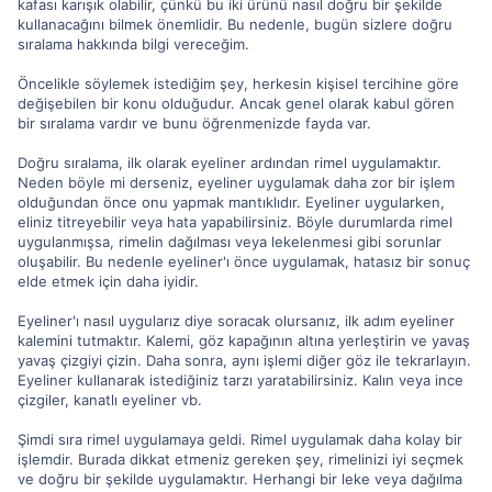
kafası karışık olabilir, çünkü bu iki ürünü nasıl doğru bir şekilde
kullanacağını bilmek önemlidir. Bu nedenle, bugün sizlere doğru
sıralama hakkında bilgi vereceğim.
Öncelikle söylemek istediğim şey, herkesin kişisel tercihine göre
değişebilen bir konu olduğudur. Ancak genel olarak kabul gören
bir sıralama vardır ve bunu öğrenmenizde fayda var.
Doğru sıralama, ilk olarak eyeliner ardından rimel uygulamaktır.
Neden böyle mi derseniz, eyeliner uygulamak daha zor bir işlem
olduğundan önce onu yapmak mantıklıdır. Eyeliner uygularken,
eliniz titreyebilir veya hata yapabilirsiniz. Böyle durumlarda rimel
uygulanmışsa, rimelin dağılması veya lekelenmesi gibi sorunlar
oluşabilir. Bu nedenle eyeliner'ı önce uygulamak, hatasız bir sonuç
elde etmek için daha iyidir.
Eyeliner'ı nasıl uygularız diye soracak olursanız, ilk adım eyeliner
kalemini tutmaktır. Kalemi, göz kapağının altına yerleştirin ve yavaş
yavaş çizgiyi çizin. Daha sonra, aynı işlemi diğer göz ile tekrarlayın.
Eyeliner kullanarak istediğiniz tarzı yaratabilirsiniz. Kalın veya ince
çizgiler, kanatlı eyeliner vb.
Şimdi sıra rimel uygulamaya geldi. Rimel uygulamak daha kolay bir
işlemdir. Burada dikkat etmeniz gereken şey, rimelinizi iyi seçmek
ve doğru bir şekilde uygulamaktır. Herhangi bir leke veya dağılma