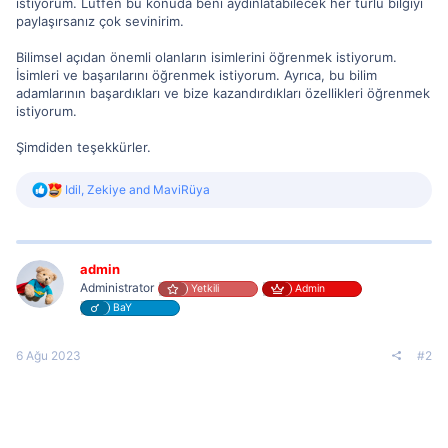
istiyorum. Lütfen bu konuda beni aydınlatabilecek her türlü bilgiyi
paylaşırsanız çok sevinirim.
Bilimsel açıdan önemli olanların isimlerini öğrenmek istiyorum.
İsimleri ve başarılarını öğrenmek istiyorum. Ayrıca, bu bilim
adamlarının başardıkları ve bize kazandırdıkları özellikleri öğrenmek
istiyorum.
Şimdiden teşekkürler.
R
Idil
,
Zekiye
and
MaviRüya
e
a
c
t
i
admin
o
Administrator
Yetkili
Admin
n
BaY
s
:
6 Ağu 2023
#2