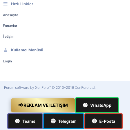
Hızlı Linkler
Anasayfa
Forumlar
İletişim
Kullanıcı Menüsü
Login
Forum software by XenForo™
© 2010-2019 XenForo Ltd.
🟢
📢 REKLAM VE İLETIŞIM
WhatsApp
🟣
🔵
🔴
Teams
Telegram
E-Posta