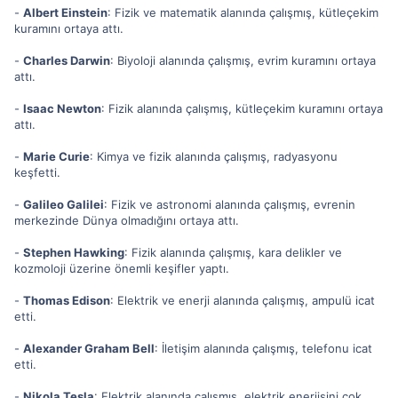
-
Albert Einstein
: Fizik ve matematik alanında çalışmış, kütleçekim
kuramını ortaya attı.
-
Charles Darwin
: Biyoloji alanında çalışmış, evrim kuramını ortaya
attı.
-
Isaac Newton
: Fizik alanında çalışmış, kütleçekim kuramını ortaya
attı.
-
Marie Curie
: Kimya ve fizik alanında çalışmış, radyasyonu
keşfetti.
-
Galileo Galilei
: Fizik ve astronomi alanında çalışmış, evrenin
merkezinde Dünya olmadığını ortaya attı.
-
Stephen Hawking
: Fizik alanında çalışmış, kara delikler ve
kozmoloji üzerine önemli keşifler yaptı.
-
Thomas Edison
: Elektrik ve enerji alanında çalışmış, ampulü icat
etti.
-
Alexander Graham Bell
: İletişim alanında çalışmış, telefonu icat
etti.
-
Nikola Tesla
: Elektrik alanında çalışmış, elektrik enerjisini çok