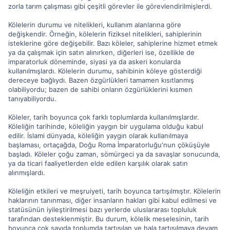
zorla tarım çalışması gibi çeşitli görevler ile görevlendirilmişlerdi.
Kölelerin durumu ve nitelikleri, kullanım alanlarına göre
değişkendir. Örneğin, kölelerin fiziksel nitelikleri, sahiplerinin
isteklerine göre değişebilir. Bazı köleler, sahiplerine hizmet etmek
ya da çalışmak için satın alınırken, diğerleri ise, özellikle de
imparatorluk döneminde, siyasi ya da askeri konularda
kullanılmışlardı. Kölelerin durumu, sahibinin köleye gösterdiği
dereceye bağlıydı. Bazen özgürlükleri tamamen kısıtlanmış
olabiliyordu; bazen de sahibi onların özgürlüklerini kısmen
tanıyabiliyordu.
Köleler, tarih boyunca çok farklı toplumlarda kullanılmışlardır.
Köleliğin tarihinde, köleliğin yaygın bir uygulama olduğu kabul
edilir. İslami dünyada, köleliğin yaygın olarak kullanılmaya
başlaması, ortaçağda, Doğu Roma İmparatorluğu'nun çöküşüyle
başladı. Köleler çoğu zaman, sömürgeci ya da savaşlar sonucunda,
ya da ticari faaliyetlerden elde edilen karşılık olarak satın
alınmışlardı.
Köleliğin etkileri ve meşruiyeti, tarih boyunca tartışılmıştır. Kölelerin
haklarının tanınması, diğer insanların hakları gibi kabul edilmesi ve
statüsünün iyileştirilmesi bazı yerlerde uluslararası topluluk
tarafından desteklenmiştir. Bu durum, kölelik meselesinin, tarih
boyunca çok sayıda toplumda tartışılan ve hala tartışılmaya devam