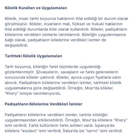
Kölelik Kuralları ve Uygulamaları
Kölelik, insan tarihi boyunca haklarının ihlal edildiği bir durum olarak
görülmüştür. Köleler, insanların mali, fiziksel ve hukuki haklarının
ihlal edildiği durumlarda köle olarak kullanılırdı. Köleler, padişahların
kölelerine verdikleri isimlerle tanımlanırdı. Köleliğin uygulanmasına
bağlı olarak, padişahların kölelerine verdikleri isimler de
değişebilirdi.
Tarihteki Kölelik Uygulamaları
Tarih boyunca, köleliğin farklı biçimlerde uygulandığı
gözlemlenmiştir. Şövalyelerin, savaşların ve farklı geleneklerin
sonucunda köleler çalınırdı. Köleler, ayrıca uygun fiyatlarla satın
alınırdı. Padişahların kölelerine verdikleri isimler, tarihteki kölelik
uygulamalarına göre değişebilirdi. Örneğin, Mısır'da köleler,
"Khery" ismiyle tanımlanıyordu.
Padişahların Kölelerine Verdikleri İsimler
Padişahların kölelerine verdikleri isimler, tarihte köleliğin
uygulanmasından etkilenebilirdi. Örneğin, Mısır'da kölelere "Khery"
ismi verilirdi. Farklı kültürlerin farklı isimleri vardı. İspanya'da
kölelere "esclavo" ismi verilirdi, İtalya'da ise "servo" ismi verilirdi.