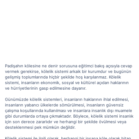
Padişahın kölesine ne denir sorusuna eğitimci bakış açısıyla cevap
vermek gerekirse, kölelik sistemi arkaik bir kurumdur ve bugünün
gelişmiş toplumlarında hiçbir şekilde hoş karşılanmaz. Kölelik
sistemi, insanların ekonomik, sosyal ve kültürel açıdan haklarının
ve hürriyetlerinin gasp edilmesine dayanır.
Günümüzde kölelik sistemleri, insanların haklarının ihlal edilmesi,
insanların yabancı ülkelerde sömürülmesi, insanların güvensiz
çalışma koşullarında kullanılması ve insanlara insanlık dışı muamele
gibi durumlarda ortaya çıkmaktadır. Böylece, kölelik sistemi insanlık
için son derece zararlıdır ve herhangi bir şekilde övülmesi veya
desteklenmesi pek mümkün değildir.
Kölelik sistemi ile ilgili olarak, herhangi bir insana köle olarak hitap