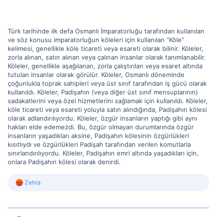
Türk tarihinde ilk defa Osmanlı İmparatorluğu tarafından kullanılan
ve söz konusu imparatorluğun köleleri için kullanılan “Köle”
kelimesi, genellikle köle ticareti veya esareti olarak bilinir. Köleler,
zorla alınan, satın alınan veya çalınan insanlar olarak tanımlanabilir.
Köleler, genellikle aşağılanan, zorla çalıştırılan veya esaret altında
tutulan insanlar olarak görülür. Köleler, Osmanlı döneminde
çoğunlukla toprak sahipleri veya üst sınıf tarafından iş gücü olarak
kullanıldı. Köleler, Padişahın (veya diğer üst sınıf mensuplarının)
sadakatlerini veya özel hizmetlerini sağlamak için kullanıldı. Köleler,
köle ticareti veya esareti yoluyla satın alındığında, Padişahın kölesi
olarak adlandırılıyordu. Köleler, özgür insanların yaptığı gibi aynı
hakları elde edemezdi. Bu, özgür olmayan durumlarında özgür
insanların yaşadıkları aksine, Padişahın kölesinin özgürlükleri
kısıtlıydı ve özgürlükleri Padişah tarafından verilen komutlarla
sınırlandırılıyordu. Köleler, Padişahın emri altında yaşadıkları için,
onlara Padişahın kölesi olarak denirdi.
R
Zehra
e
a
c
t