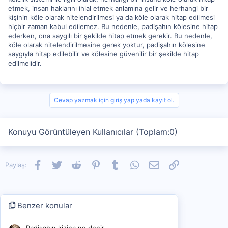
etmek, insan haklarını ihlal etmek anlamına gelir ve herhangi bir
kişinin köle olarak nitelendirilmesi ya da köle olarak hitap edilmesi
hiçbir zaman kabul edilemez. Bu nedenle, padişahın kölesine hitap
ederken, ona saygılı bir şekilde hitap etmek gerekir. Bu nedenle,
köle olarak nitelendirilmesine gerek yoktur, padişahın kölesine
saygıyla hitap edilebilir ve kölesine güvenilir bir şekilde hitap
edilmelidir.
Cevap yazmak için giriş yap yada kayıt ol.
Konuyu Görüntüleyen Kullanıcılar (Toplam:0)
Facebook
Twitter
Reddit
Pinterest
Tumblr
WhatsApp
E-posta
Link
Paylaş:
Benzer konular
Padişahın kizina ne denir