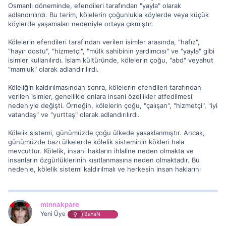
Osmanlı döneminde, efendileri tarafından "yayla" olarak
adlandırılırdı. Bu terim, kölelerin çoğunlukla köylerde veya küçük
köylerde yaşamaları nedeniyle ortaya çıkmıştır.
Kölelerin efendileri tarafından verilen isimler arasında, "hafız",
"hayır dostu", "hizmetçi", "mülk sahibinin yardımcısı" ve "yayla" gibi
isimler kullanılırdı. İslam kültüründe, kölelerin çoğu, "abd" veyahut
"mamluk" olarak adlandırılırdı.
Köleliğin kaldırılmasından sonra, kölelerin efendileri tarafından
verilen isimler, genellikle onlara insani özellikler atfedilmesi
nedeniyle değişti. Örneğin, kölelerin çoğu, "çalışan", "hizmetçi", "iyi
vatandaş" ve "yurttaş" olarak adlandırılırdı.
Kölelik sistemi, günümüzde çoğu ülkede yasaklanmıştır. Ancak,
günümüzde bazı ülkelerde kölelik sisteminin kökleri hala
mevcuttur. Kölelik, insani hakların ihlaline neden olmakta ve
insanların özgürlüklerinin kısıtlanmasına neden olmaktadır. Bu
nedenle, kölelik sistemi kaldırılmalı ve herkesin insan haklarını
minnakpare
Yeni Üye
BaYaN