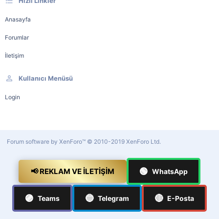
Hızlı Linkler
Anasayfa
Forumlar
İletişim
Kullanıcı Menüsü
Login
Forum software by XenForo™
© 2010-2019 XenForo Ltd.
🟢
📢 REKLAM VE İLETIŞIM
WhatsApp
🟣
🔵
🔴
Teams
Telegram
E-Posta