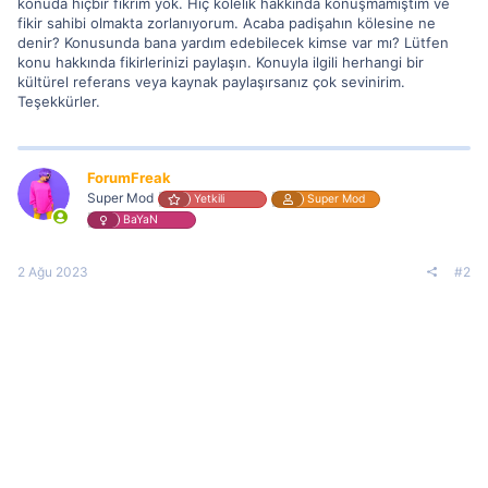
konuda hiçbir fikrim yok. Hiç kölelik hakkında konuşmamıştım ve
fikir sahibi olmakta zorlanıyorum. Acaba padişahın kölesine ne
denir? Konusunda bana yardım edebilecek kimse var mı? Lütfen
konu hakkında fikirlerinizi paylaşın. Konuyla ilgili herhangi bir
kültürel referans veya kaynak paylaşırsanız çok sevinirim.
Teşekkürler.
ForumFreak
Super Mod
Yetkili
Super Mod
BaYaN
2 Ağu 2023
#2