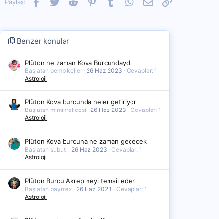
Facebook
Twitter
Reddit
Pinterest
Tumblr
WhatsApp
E-posta
Link
Paylaş:
Benzer konular
Plüton ne zaman Kova Burcundaydı
Başlatan pembikeller
26 Haz 2023
Cevaplar: 1
Astroloji
Plüton Kova burcunda neler getiriyor
Başlatan mimikralicesi
26 Haz 2023
Cevaplar: 1
Astroloji
Plüton Kova burcuna ne zaman geçecek
Başlatan subuti
26 Haz 2023
Cevaplar: 1
Astroloji
Plüton Burcu Akrep neyi temsil eder
Başlatan baymax
26 Haz 2023
Cevaplar: 1
Astroloji