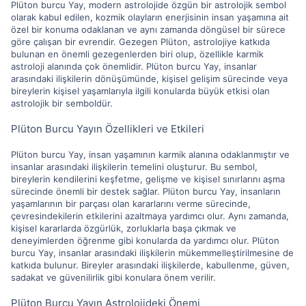
Plüton burcu Yay, modern astrolojide özgün bir astrolojik sembol
olarak kabul edilen, kozmik olayların enerjisinin insan yaşamına ait
özel bir konuma odaklanan ve aynı zamanda döngüsel bir sürece
göre çalışan bir evrendir. Gezegen Plüton, astrolojiye katkıda
bulunan en önemli gezegenlerden biri olup, özellikle karmik
astroloji alanında çok önemlidir. Plüton burcu Yay, insanlar
arasındaki ilişkilerin dönüşümünde, kişisel gelişim sürecinde veya
bireylerin kişisel yaşamlarıyla ilgili konularda büyük etkisi olan
astrolojik bir semboldür.
Plüton Burcu Yayın Özellikleri ve Etkileri
Plüton burcu Yay, insan yaşamının karmik alanına odaklanmıştır ve
insanlar arasındaki ilişkilerin temelini oluşturur. Bu sembol,
bireylerin kendilerini keşfetme, gelişme ve kişisel sınırlarını aşma
sürecinde önemli bir destek sağlar. Plüton burcu Yay, insanların
yaşamlarının bir parçası olan kararlarını verme sürecinde,
çevresindekilerin etkilerini azaltmaya yardımcı olur. Aynı zamanda,
kişisel kararlarda özgürlük, zorluklarla başa çıkmak ve
deneyimlerden öğrenme gibi konularda da yardımcı olur. Plüton
burcu Yay, insanlar arasındaki ilişkilerin mükemmelleştirilmesine de
katkıda bulunur. Bireyler arasındaki ilişkilerde, kabullenme, güven,
sadakat ve güvenilirlik gibi konulara önem verilir.
Plüton Burcu Yayın Astrolojideki Önemi