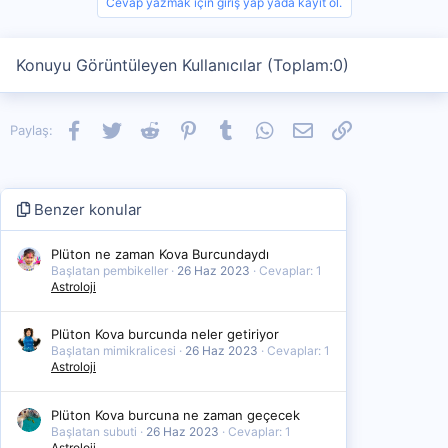
Cevap yazmak için giriş yap yada kayıt ol.
Konuyu Görüntüleyen Kullanıcılar (Toplam:0)
Facebook
Twitter
Reddit
Pinterest
Tumblr
WhatsApp
E-posta
Link
Paylaş:
Benzer konular
Plüton ne zaman Kova Burcundaydı
Başlatan pembikeller
26 Haz 2023
Cevaplar: 1
Astroloji
Plüton Kova burcunda neler getiriyor
Başlatan mimikralicesi
26 Haz 2023
Cevaplar: 1
Astroloji
Plüton Kova burcuna ne zaman geçecek
Başlatan subuti
26 Haz 2023
Cevaplar: 1
Astroloji