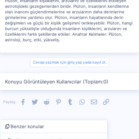
Plüton, insanların kişiliklerini, arzularını ve özelliklerini etkileyen
astrolojideki gezegenlerden biridir. Plüton, insanların kendilerine
olan inancını güçlendirmelerine ve arzularının daha derinlerine
girmelerine yardımcı olur. Plüton, insanların hayatlarında derin
değişimleri ve güçlü bir kişilik gelişimini tetikleyebilir. Plüton, hangi
burcun yükselişte olduğunda insanların kişiliklerini, arzularını ve
özelliklerini farklı şekillerde etkiler. Anahtar Kelimeler: Plüton,
astroloji, burç, etki, yükseliş.
Cevap yazmak için giriş yap yada kayıt ol.
Konuyu Görüntüleyen Kullanıcılar (Toplam:0)
Facebook
Twitter
Reddit
Pinterest
Tumblr
WhatsApp
E-posta
Link
Paylaş:
Benzer konular