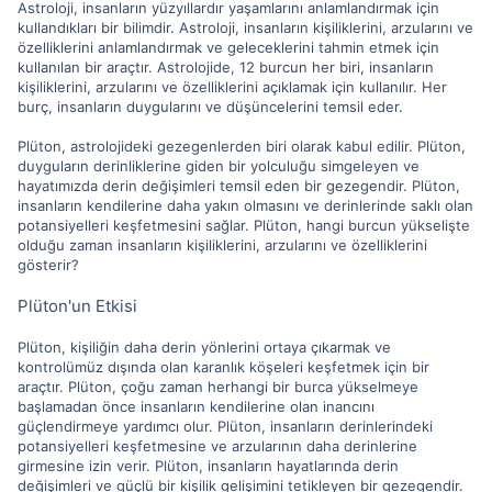
Astroloji, insanların yüzyıllardır yaşamlarını anlamlandırmak için
kullandıkları bir bilimdir. Astroloji, insanların kişiliklerini, arzularını ve
özelliklerini anlamlandırmak ve geleceklerini tahmin etmek için
kullanılan bir araçtır. Astrolojide, 12 burcun her biri, insanların
kişiliklerini, arzularını ve özelliklerini açıklamak için kullanılır. Her
burç, insanların duygularını ve düşüncelerini temsil eder.
Plüton, astrolojideki gezegenlerden biri olarak kabul edilir. Plüton,
duyguların derinliklerine giden bir yolculuğu simgeleyen ve
hayatımızda derin değişimleri temsil eden bir gezegendir. Plüton,
insanların kendilerine daha yakın olmasını ve derinlerinde saklı olan
potansiyelleri keşfetmesini sağlar. Plüton, hangi burcun yükselişte
olduğu zaman insanların kişiliklerini, arzularını ve özelliklerini
gösterir?
Plüton'un Etkisi
Plüton, kişiliğin daha derin yönlerini ortaya çıkarmak ve
kontrolümüz dışında olan karanlık köşeleri keşfetmek için bir
araçtır. Plüton, çoğu zaman herhangi bir burca yükselmeye
başlamadan önce insanların kendilerine olan inancını
güçlendirmeye yardımcı olur. Plüton, insanların derinlerindeki
potansiyelleri keşfetmesine ve arzularının daha derinlerine
girmesine izin verir. Plüton, insanların hayatlarında derin
değişimleri ve güçlü bir kişilik gelişimini tetikleyen bir gezegendir.