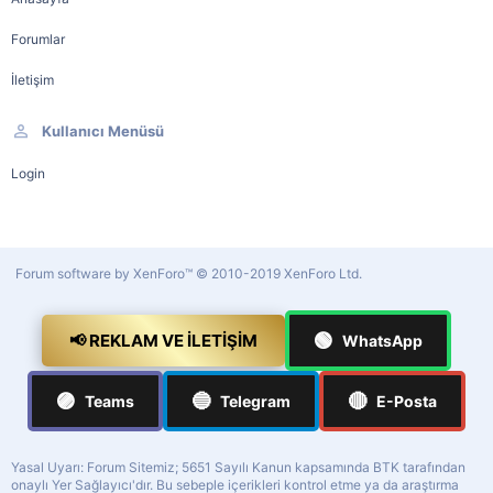
Forumlar
İletişim
Kullanıcı Menüsü
Login
Forum software by XenForo™
© 2010-2019 XenForo Ltd.
🟢
📢 REKLAM VE İLETIŞIM
WhatsApp
🟣
🔵
🔴
Teams
Telegram
E-Posta
Yasal Uyarı: Forum Sitemiz; 5651 Sayılı Kanun kapsamında BTK tarafından
onaylı Yer Sağlayıcı'dır. Bu sebeple içerikleri kontrol etme ya da araştırma