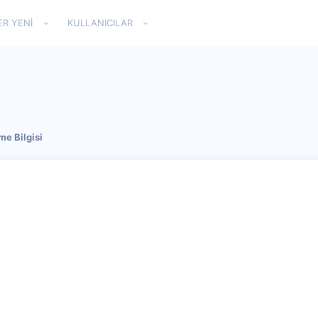
ER YENI
KULLANICILAR
e Bilgisi