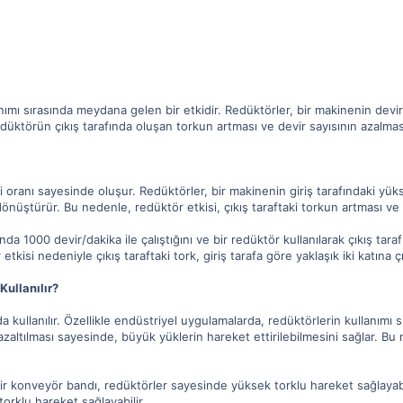
nımı sırasında meydana gelen bir etkidir. Redüktörler, bir makinenin devir 
düktörün çıkış tarafında oluşan torkun artması ve devir sayısının azalması
li oranı sayesinde oluşur. Redüktörler, bir makinenin giriş tarafındaki yüks
nüştürür. Bu nedenle, redüktör etkisi, çıkış taraftaki torkun artması ve d
ında 1000 devir/dakika ile çalıştığını ve bir redüktör kullanılarak çıkış t
kisi nedeniyle çıkış taraftaki tork, giriş tarafa göre yaklaşık iki katına çı
Kullanılır?
da kullanılır. Özellikle endüstriyel uygulamalarda, redüktörlerin kullanımı 
azaltılması sayesinde, büyük yüklerin hareket ettirilebilmesini sağlar. Bu
bir konveyör bandı, redüktörler sayesinde yüksek torklu hareket sağlayabi
torklu hareket sağlayabilir.