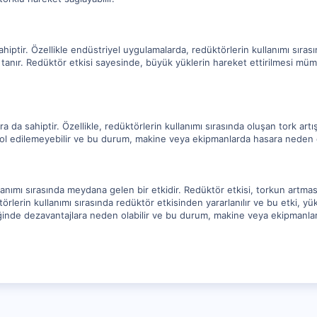
ahiptir. Özellikle endüstriyel uygulamalarda, redüktörlerin kullanımı sır
tanır. Redüktör etkisi sayesinde, büyük yüklerin hareket ettirilmesi müm
 da sahiptir. Özellikle, redüktörlerin kullanımı sırasında oluşan tork artışı
ol edilemeyebilir ve bu durum, makine veya ekipmanlarda hasara neden ol
lanımı sırasında meydana gelen bir etkidir. Redüktör etkisi, torkun artması
rlerin kullanımı sırasında redüktör etkisinden yararlanılır ve bu etki, y
ğinde dezavantajlara neden olabilir ve bu durum, makine veya ekipmanlar