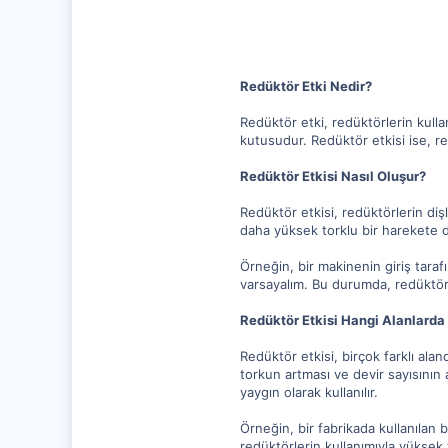
1,281
112
Redüktör Etki Nedir?
Redüktör etki, redüktörlerin kulla
kutusudur. Redüktör etkisi ise, re
Redüktör Etkisi Nasıl Oluşur?
Redüktör etkisi, redüktörlerin diş
daha yüksek torklu bir harekete dö
Örneğin, bir makinenin giriş taraf
varsayalım. Bu durumda, redüktör et
Redüktör Etkisi Hangi Alanlarda 
Redüktör etkisi, birçok farklı alan
torkun artması ve devir sayısının 
yaygın olarak kullanılır.
Örneğin, bir fabrikada kullanılan 
redüktörlerin kullanımıyla yüksek 