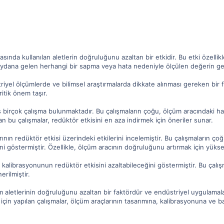
sında kullanılan aletlerin doğruluğunu azaltan bir etkidir. Bu etki özelli
ydana gelen herhangi bir sapma veya hata nedeniyle ölçülen değerin ger
triyel ölçümlerde ve bilimsel araştırmalarda dikkate alınması gereken bir 
itik önem taşır.
irçok çalışma bulunmaktadır. Bu çalışmaların çoğu, ölçüm aracındaki hatala
an bu çalışmalar, redüktör etkisini en aza indirmek için öneriler sunar.
arının redüktör etkisi üzerindeki etkilerini incelemiştir. Bu çalışmaların ço
ini göstermiştir. Özellikle, ölçüm aracının doğruluğunu artırmak için yükse
 kalibrasyonunun redüktör etkisini azaltabileceğini göstermiştir. Bu çalışma
erilmiştir.
m aletlerinin doğruluğunu azaltan bir faktördür ve endüstriyel uygulamala
için yapılan çalışmalar, ölçüm araçlarının tasarımına, kalibrasyonuna ve 