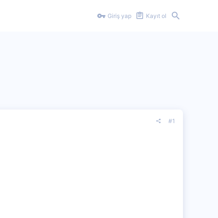
Giriş yap
Kayıt ol
#1