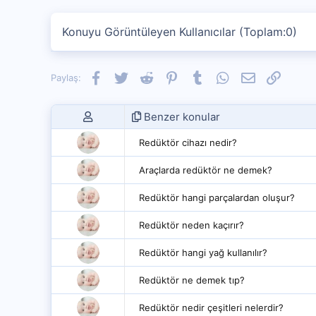
Konuyu Görüntüleyen Kullanıcılar (Toplam:0)
Facebook
Twitter
Reddit
Pinterest
Tumblr
WhatsApp
E-posta
Link
Paylaş:
Benzer konular
Redüktör cihazı nedir?
Araçlarda redüktör ne demek?
Redüktör hangi parçalardan oluşur?
Redüktör neden kaçırır?
Redüktör hangi yağ kullanılır?
Redüktör ne demek tıp?
Redüktör nedir çeşitleri nelerdir?