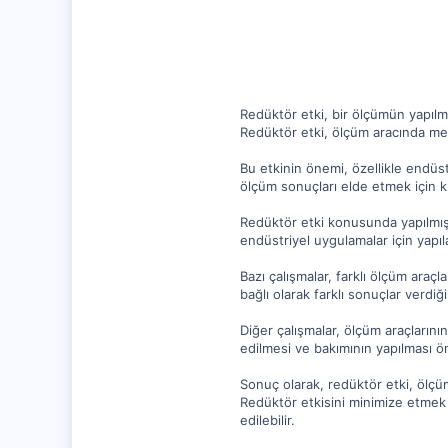
10,217
1,281
112
Redüktör etki, bir ölçümün yapılma
Redüktör etki, ölçüm aracında me
Bu etkinin önemi, özellikle endüs
ölçüm sonuçları elde etmek için kr
Redüktör etki konusunda yapılmış b
endüstriyel uygulamalar için yapıl
Bazı çalışmalar, farklı ölçüm araçl
bağlı olarak farklı sonuçlar verdiğ
Diğer çalışmalar, ölçüm araçlarının
edilmesi ve bakımının yapılması ön
Sonuç olarak, redüktör etki, ölçü
Redüktör etkisini minimize etmek 
edilebilir.