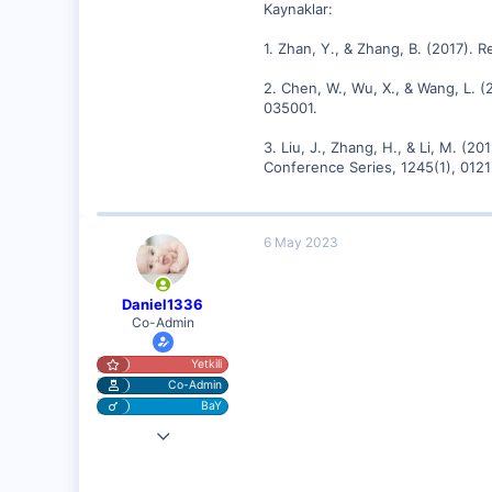
Kaynaklar:
1. Zhan, Y., & Zhang, B. (2017).
2. Chen, W., Wu, X., & Wang, L.
035001.
3. Liu, J., Zhang, H., & Li, M. 
Conference Series, 1245(1), 0121
6 May 2023
Daniel1336
Co-Admin
Yetkili
Co-Admin
BaY
4 Nis 2023
10,217