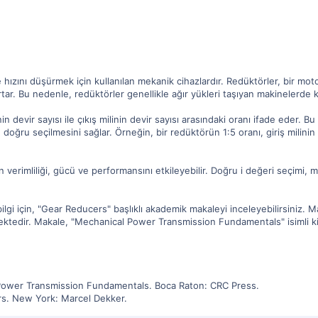
ızını düşürmek için kullanılan mekanik cihazlardır. Redüktörler, bir motoru
tar. Bu nedenle, redüktörler genellikle ağır yükleri taşıyan makinelerde kul
nin devir sayısı ile çıkış milinin devir sayısı arasındaki oranı ifade eder. B
oğru seçilmesini sağlar. Örneğin, bir redüktörün 1:5 oranı, giriş milinin 
n verimliliği, gücü ve performansını etkileyebilir. Doğru i değeri seçimi
gi için, "Gear Reducers" başlıklı akademik makaleyi inceleyebilirsiniz. Mak
rmektedir. Makale, "Mechanical Power Transmission Fundamentals" isimli k
 Power Transmission Fundamentals. Boca Raton: CRC Press.
rs. New York: Marcel Dekker.