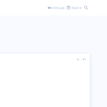
Giriş yap
Kayıt ol
#1