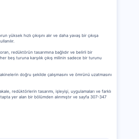
n yüksek hızlı çıkışını alır ve daha yavaş bir çıkışa
lanılır.
u oran, redüktörün tasarımına bağlıdır ve belirli bir
her beş turuna karşılık çıkış milinin sadece bir turunu
, makinelerin doğru şekilde çalışmasını ve ömrünü uzatmasını
ale, redüktörlerin tasarımı, işleyişi, uygulamaları ve farklı
itapta yer alan bir bölümden alınmıştır ve sayfa 307-347