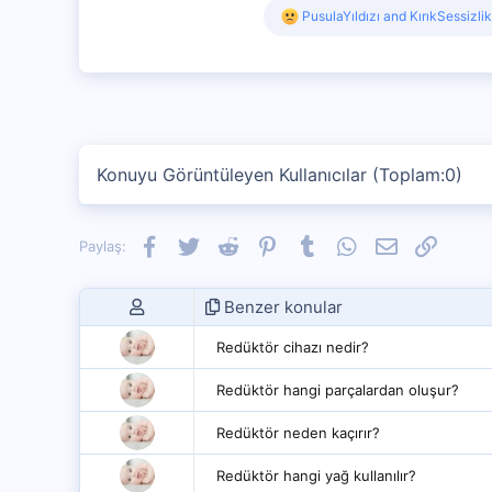
R
PusulaYıldızı
and
KırıkSessizlik
e
a
c
t
i
o
n
s
Konuyu Görüntüleyen Kullanıcılar (Toplam:0)
:
Facebook
Twitter
Reddit
Pinterest
Tumblr
WhatsApp
E-posta
Link
Paylaş:
Benzer konular
Redüktör cihazı nedir?
Redüktör hangi parçalardan oluşur?
Redüktör neden kaçırır?
Redüktör hangi yağ kullanılır?