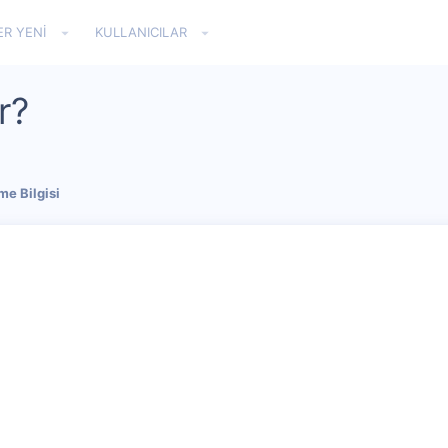
ER YENI
KULLANICILAR
r?
e Bilgisi