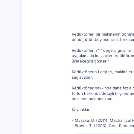
10,217
1,281
112
Redüktörler, bir makinenin dönme h
dönüştürür, böylece çıkış torku ar
Redüktörlerin "i" değeri, giriş mili
uygulamada kullanılan redüktörün d
üreteceğini gösterir.
Redüktörlerin i değeri, makineleri
sağlayabilir.
Redüktörler hakkında daha fazla bil
türleri hakkında detaylı bilgi ve
arasında bulunmaktadır.
Kaynaklar:
- Myszka, D. (2011). Mechanical
- Brown, T. (2003). Gear Reduce