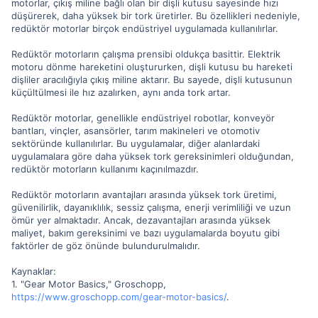
motorlar, çıkış miline bağlı olan bir dişli kutusu sayesinde hızı
düşürerek, daha yüksek bir tork üretirler. Bu özellikleri nedeniyle,
redüktör motorlar birçok endüstriyel uygulamada kullanılırlar.
Redüktör motorların çalışma prensibi oldukça basittir. Elektrik
motoru dönme hareketini oluştururken, dişli kutusu bu hareketi
dişliler aracılığıyla çıkış miline aktarır. Bu sayede, dişli kutusunun
küçültülmesi ile hız azalırken, aynı anda tork artar.
Redüktör motorlar, genellikle endüstriyel robotlar, konveyör
bantları, vinçler, asansörler, tarım makineleri ve otomotiv
sektöründe kullanılırlar. Bu uygulamalar, diğer alanlardaki
uygulamalara göre daha yüksek tork gereksinimleri olduğundan,
redüktör motorların kullanımı kaçınılmazdır.
Redüktör motorların avantajları arasında yüksek tork üretimi,
güvenilirlik, dayanıklılık, sessiz çalışma, enerji verimliliği ve uzun
ömür yer almaktadır. Ancak, dezavantajları arasında yüksek
maliyet, bakım gereksinimi ve bazı uygulamalarda boyutu gibi
faktörler de göz önünde bulundurulmalıdır.
Kaynaklar:
1. "Gear Motor Basics," Groschopp,
https://www.groschopp.com/gear-motor-basics/
.