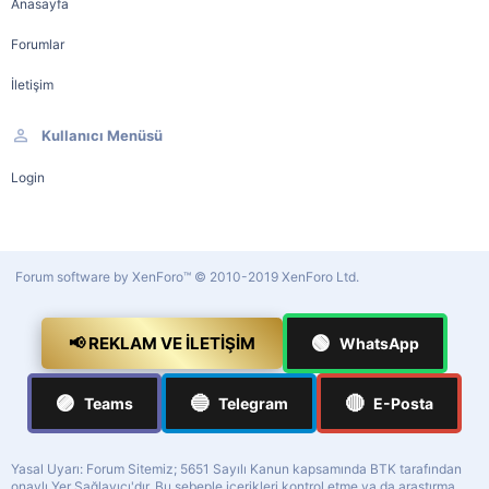
Anasayfa
Forumlar
İletişim
Kullanıcı Menüsü
Login
Forum software by XenForo™
© 2010-2019 XenForo Ltd.
🟢
📢 REKLAM VE İLETIŞIM
WhatsApp
🟣
🔵
🔴
Teams
Telegram
E-Posta
Yasal Uyarı: Forum Sitemiz; 5651 Sayılı Kanun kapsamında BTK tarafından
onaylı Yer Sağlayıcı'dır. Bu sebeple içerikleri kontrol etme ya da araştırma