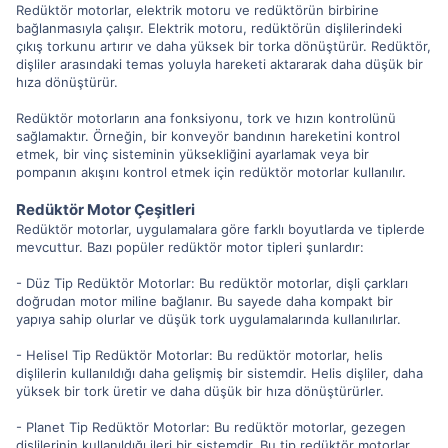
Redüktör motorlar, elektrik motoru ve redüktörün birbirine
bağlanmasıyla çalışır. Elektrik motoru, redüktörün dişlilerindeki
çıkış torkunu artırır ve daha yüksek bir torka dönüştürür. Redüktör,
dişliler arasındaki temas yoluyla hareketi aktararak daha düşük bir
hıza dönüştürür.
Redüktör motorların ana fonksiyonu, tork ve hızın kontrolünü
sağlamaktır. Örneğin, bir konveyör bandının hareketini kontrol
etmek, bir vinç sisteminin yüksekliğini ayarlamak veya bir
pompanın akışını kontrol etmek için redüktör motorlar kullanılır.
Redüktör Motor Çeşitleri
Redüktör motorlar, uygulamalara göre farklı boyutlarda ve tiplerde
mevcuttur. Bazı popüler redüktör motor tipleri şunlardır:
- Düz Tip Redüktör Motorlar: Bu redüktör motorlar, dişli çarkları
doğrudan motor miline bağlanır. Bu sayede daha kompakt bir
yapıya sahip olurlar ve düşük tork uygulamalarında kullanılırlar.
- Helisel Tip Redüktör Motorlar: Bu redüktör motorlar, helis
dişlilerin kullanıldığı daha gelişmiş bir sistemdir. Helis dişliler, daha
yüksek bir tork üretir ve daha düşük bir hıza dönüştürürler.
- Planet Tip Redüktör Motorlar: Bu redüktör motorlar, gezegen
dişlilerinin kullanıldığı ileri bir sistemdir. Bu tip redüktör motorlar,