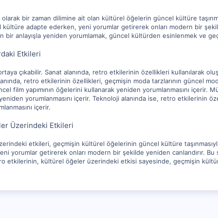
ün olarak bir zaman dilimine ait olan kültürel öğelerin güncel kültüre taşın
 kültüre adapte ederken, yeni yorumlar getirerek onları modern bir şekilde
n bir anlayışla yeniden yorumlamak, güncel kültürden esinlenmek ve geçmi
daki Etkileri
ortaya çıkabilir. Sanat alanında, retro etkilerinin özellikleri kullanılarak 
lanında, retro etkilerinin özellikleri, geçmişin moda tarzlarının güncel moda
üncel film yapımının öğelerini kullanarak yeniden yorumlanmasını içerir. Mü
eniden yorumlanmasını içerir. Teknoloji alanında ise, retro etkilerinin öze
lanmasını içerir.
ler Üzerindeki Etkileri
zerindeki etkileri, geçmişin kültürel öğelerinin güncel kültüre taşınmasıyl
i yorumlar getirerek onları modern bir şekilde yeniden canlandırır. Bu sa
ro etkilerinin, kültürel öğeler üzerindeki etkisi sayesinde, geçmişin kültü