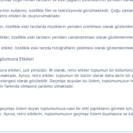
rinin kullanımı, özellikle film ve televizyonda görülmektedir. Çoğu zaman
retro etkileri ile oluşturulmaktadır.
er, özellikle eski tarzlarda müziklerin yeniden üretilmesi olarak gözlemle
tkiler, özellikle eski tarzların yeniden canlandırılması olarak gözlemlenme
 etkiler, özellikle eski tarzda fotoğrafların çekilmesi olarak gözlemlenmek
plumuna Etkileri
a etkileri, çok yönlüdür. İlk olarak, retro etkiler toplumun bir bölümünü 
anmaktadır. Ayrıca, retro etkiler, toplumun bir bütün olarak daha derin bir 
tergesi olarak görülebilir. Geçmişe duyulan bu özlem, toplumumuzun he
 farkında olmasına yardımcı olmaktadır.
 geçmişe özlem duyan toplumumuza nasıl bir etki yaptıklarını görmek için
k. Ayrıca, retro etkilerin, toplumumuzun geçmişe özlem duymasına ve kü