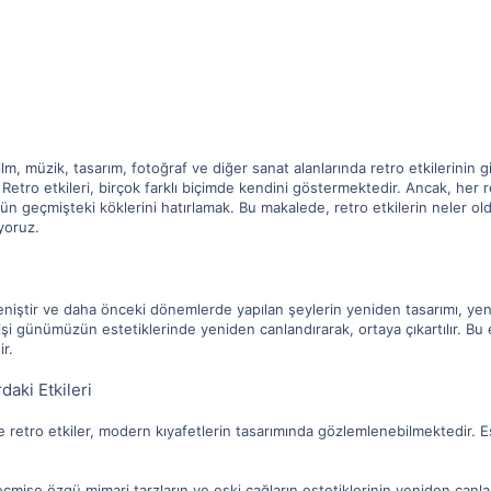
m, müzik, tasarım, fotoğraf ve diğer sanat alanlarında retro etkilerinin
ro etkileri, birçok farklı biçimde kendini göstermektedir. Ancak, her ret
 geçmişteki köklerini hatırlamak. Bu makalede, retro etkilerin neler ol
yoruz.
geniştir ve daha önceki dönemlerde yapılan şeylerin yeniden tasarımı, yen
işi günümüzün estetiklerinde yeniden canlandırarak, ortaya çıkartılır. Bu e
r.
daki Etkileri
etro etkiler, modern kıyafetlerin tasarımında gözlemlenebilmektedir. Eski
eçmişe özgü mimari tarzların ve eski çağların estetiklerinin yeniden canl