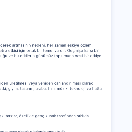
 giderek artmasının nedeni, her zaman eskiye özlem
ro etkisi için ortak bir temel vardır: Geçmişe karşı bir
duğu ve bu etkilerin günümüz toplumuna nasıl bir etkiye
iden üretilmesi veya yeniden canlandırılması olarak
tki, giyim, tasarım, araba, film, müzik, teknoloji ve hatta
 tarzlar, özellikle genç kuşak tarafından sıklıkla
andırılması olarak gözlemlenmektedir.