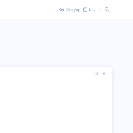
Giriş yap
Kayıt ol
#1