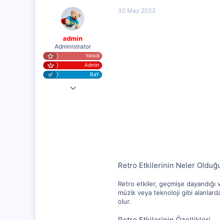
30 May 2023
admin
Administrator
Yetkili
Admin
BaY
25 Eyl 2020
20,003
1,347
112
Retro Etkilerinin Neler Olduğ
Retro etkiler, geçmişe dayandığı ve
müzik veya teknoloji gibi alanlard
olur.
Retro Etkilerinin Özellikleri