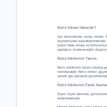
10,217
1,281
112
Retro Etkileri Nelerdir?
Son dönemlerde, moda, mimari, fil
duymamızdan kaynaklanmaktadır. Ret
özlem ifade etmek ve kültürümüzün
yaptığının inceleneceğini düşünü
Retro Etkilerinin Tanımı
Retro etkilerinin tanımı oldukça 
tanımlanabilir. Retro etkiler, geçm
yemek gibi alanlarda görülmektedi
Retro Etkilerinin Farklı Alanlar
Giyim: Giyim alanında, günümüzde r
kullanılmaktadır.
Mimari: Mimaride, retro etkiler, g