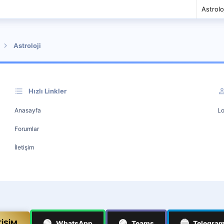
Astrolo
Astroloji
Hızlı Linkler
Anasayfa
Lo
Forumlar
İletişim
🟢
🟣
🔵
TIŞIM
WhatsApp
Teams
Telegra