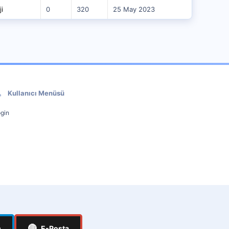
ji
0
320
25 May 2023
Kullanıcı Menüsü
gin
🔴
m
E-Posta