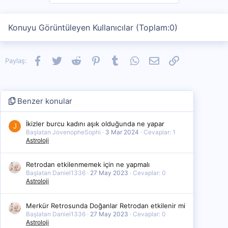
Konuyu Görüntüleyen Kullanıcılar (Toplam:0)
Facebook
Twitter
Reddit
Pinterest
Tumblr
WhatsApp
E-posta
Link
Paylaş:
Benzer konular
İkizler burcu kadını aşık olduğunda ne yapar
J
Başlatan JovenopheSophi
3 Mar 2024
Cevaplar: 1
Astroloji
Retrodan etkilenmemek için ne yapmalı
Başlatan Daniel1336
27 May 2023
Cevaplar: 0
Astroloji
Merkür Retrosunda Doğanlar Retrodan etkilenir mi
Başlatan Daniel1336
27 May 2023
Cevaplar: 0
Astroloji