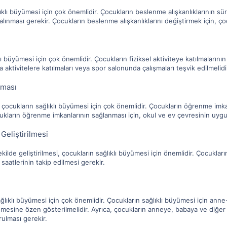
ıklı büyümesi için çok önemlidir. Çocukların beslenme alışkanlıklarının sü
lınması gerekir. Çocukların beslenme alışkanlıklarını değiştirmek için, çoc
klı büyümesi için çok önemlidir. Çocukların fiziksel aktiviteye katılmaların
da aktivitelere katılmaları veya spor salonunda çalışmaları teşvik edilmelidi
nması
ocukların sağlıklı büyümesi için çok önemlidir. Çocukların öğrenme imka
cukların öğrenme imkanlarının sağlanması için, okul ve ev çevresinin uyg
 Geliştirilmesi
şekilde geliştirilmesi, çocukların sağlıklı büyümesi için önemlidir. Çocukları
saatlerinin takip edilmesi gerekir.
lıklı büyümesi için çok önemlidir. Çocukların sağlıklı büyümesi için anne
nmesine özen gösterilmelidir. Ayrıca, çocukların anneye, babaya ve diğer 
urulması gerekir.