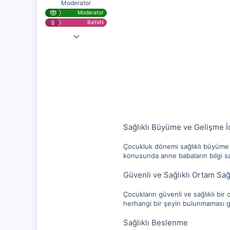
Moderator
Moderator
BaYaN
28 Kas 2020
25,584
1,256
112
Sağlıklı Büyüme ve Gelişme İç
Çocukluk dönemi sağlıklı büyüme v
konusunda anne babaların bilgi sah
Güvenli ve Sağlıklı Ortam Sa
Çocukların güvenli ve sağlıklı bi
herhangi bir şeyin bulunmaması ge
Sağlıklı Beslenme