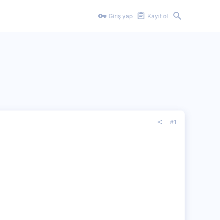
Giriş yap
Kayıt ol
#1