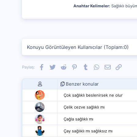
Anahtar Kelimeler:
Sağlıklı büyüm
Konuyu Görüntüleyen Kullanıcılar (Toplam:0)
Facebook
Twitter
Reddit
Pinterest
Tumblr
WhatsApp
E-posta
Link
Paylaş:
Benzer konular
Çok sağlıklı beslenirsek ne olur
Çelik cezve sağlıklı mı
Çağla sağlıklı mı
Çay sağlıklı mı sağlıksız mı