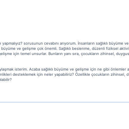
e yapmalıyız? sorusunun cevabını arıyorum. İnsanların sağlıklı büyüme ve g
ı büyüme ve gelişme çok önemli. Sağlıklı beslenme, düzenli fiziksel aktivi
işme için temel unsurlar. Bunların yanı sıra, çocukların zihinsel, duygusal
aşmak isterim. Acaba sağlıklı büyüme ve gelişme için ne gibi önlemler alab
likleri desteklemek için neler yapabiliriz? Özellikle çocukların zihinsel, 
labilir?