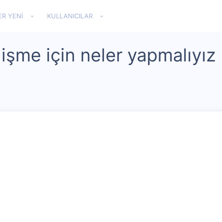
ER YENI
KULLANICILAR
işme için neler yapmalıyız