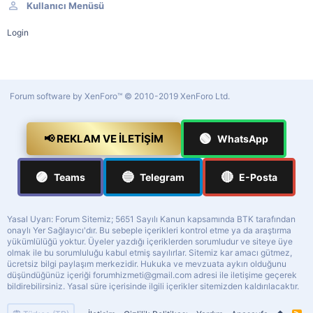
Kullanıcı Menüsü
Login
Forum software by XenForo™
© 2010-2019 XenForo Ltd.
🟢
📢 REKLAM VE İLETIŞIM
WhatsApp
🟣
🔵
🔴
Teams
Telegram
E-Posta
Yasal Uyarı: Forum Sitemiz; 5651 Sayılı Kanun kapsamında BTK tarafından
onaylı Yer Sağlayıcı'dır. Bu sebeple içerikleri kontrol etme ya da araştırma
yükümlülüğü yoktur. Üyeler yazdığı içeriklerden sorumludur ve siteye üye
olmak ile bu sorumluluğu kabul etmiş sayılırlar. Sitemiz kar amacı gütmez,
ücretsiz bilgi paylaşım merkezidir. Hukuka ve mevzuata aykırı olduğunu
düşündüğünüz içeriği
forumhizmeti@gmail.com
adresi ile iletişime geçerek
bildirebilirsiniz. Yasal süre içerisinde ilgili içerikler sitemizden kaldırılacaktır.