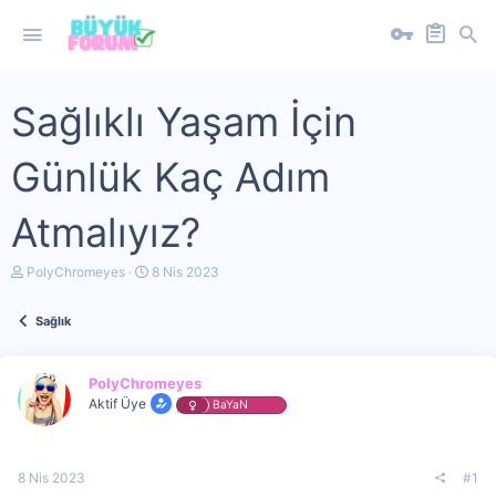
Sağlıklı Yaşam İçin
Günlük Kaç Adım
Atmalıyız?
K
B
PolyChromeyes
8 Nis 2023
o
a
n
ş
Sağlık
u
l
y
a
u
n
b
g
PolyChromeyes
a
ı
Aktif Üye
BaYaN
ş
ç
l
t
a
a
t
r
8 Nis 2023
#1
a
i