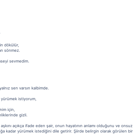
"
in dökülür,
man sönmez.
imseyi sevmedim.
yalnız sen varsın kalbimde.
 yürümek istiyorum,
im için,
iklerinde gizli.
an aşkını açıkça ifade eden şair, onun hayatının anlamı olduğunu ve onsuz
a kadar yürümek istediğini dile getirir. Şiirde belirgin olarak görülen bi