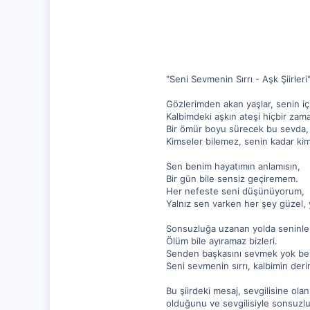
2
"Seni Sevmenin Sırrı - Aşk Şiirleri
Gözlerimden akan yaşlar, senin iç
Kalbimdeki aşkın ateşi hiçbir za
Bir ömür boyu sürecek bu sevda,
Kimseler bilemez, senin kadar k
Sen benim hayatımın anlamısın,
Bir gün bile sensiz geçiremem.
Her nefeste seni düşünüyorum,
Yalnız sen varken her şey güzel, 
Sonsuzluğa uzanan yolda seninle
Ölüm bile ayıramaz bizleri.
Senden başkasını sevmek yok ben
Seni sevmenin sırrı, kalbimin derinl
Bu şiirdeki mesaj, sevgilisine ol
olduğunu ve sevgilisiyle sonsuzluğ