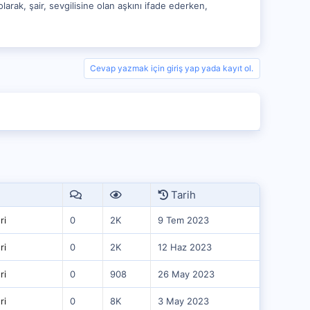
rak, şair, sevgilisine olan aşkını ifade ederken,
Cevap yazmak için giriş yap yada kayıt ol.
Tarih
ri
0
2K
9 Tem 2023
ri
0
2K
12 Haz 2023
ri
0
908
26 May 2023
ri
0
8K
3 May 2023