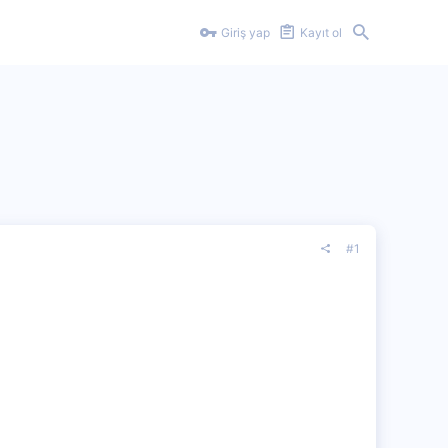
Giriş yap
Kayıt ol
#1