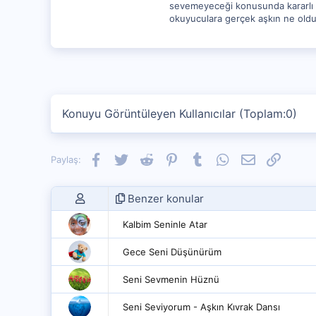
sevemeyeceği konusunda kararlı ol
okuyuculara gerçek aşkın ne olduğ
Konuyu Görüntüleyen Kullanıcılar (Toplam:0)
Facebook
Twitter
Reddit
Pinterest
Tumblr
WhatsApp
E-posta
Link
Paylaş:
Benzer konular
Kalbim Seninle Atar
Gece Seni Düşünürüm
Seni Sevmenin Hüznü
Seni Seviyorum - Aşkın Kıvrak Dansı